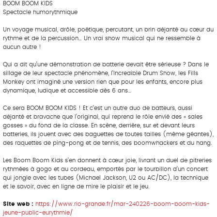
BOOM BOOM KIDS
Spectacle humorythmique
Un voyage musical, drôle, poétique, percutant, un brin déjanté au cœur du
rythme et de la percussion… Un vrai show musical qui ne ressemble à
aucun autre !
Qui a dit qu’une démonstration de batterie devait être sérieuse ? Dans le
sillage de leur spectacle phénomène, l’Incredible Drum Show, les Fills
Monkey ont imaginé une version rien que pour les enfants, encore plus
dynamique, ludique et accessible dès 6 ans…
Ce sera BOOM BOOM KIDS ! Et c’est un autre duo de batteurs, aussi
déjanté et bravache que l’original, qui reprend le rôle envié des « sales
gosses » du fond de la classe. En scène, derrière, sur et devant leurs
batteries, ils jouent avec des baguettes de toutes tailles (même géantes),
des raquettes de ping-pong et de tennis, des boomwhackers et du hang.
Les Boom Boom Kids s’en donnent à cœur joie, livrant un duel de pitreries
rythmées à gogo et au cordeau, emportés par le tourbillon d’un concert
qui jongle avec les tubes (Michael Jackson, U2 ou AC/DC), la technique
et le savoir, avec en ligne de mire le plaisir et le jeu.
Site web :
https://www.rio-grande.fr/mar-240226-boom-boom-kids-
jeune-public-eurythmie/