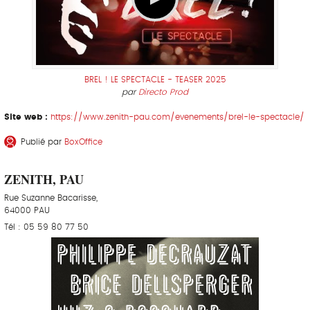
BREL ! LE SPECTACLE - TEASER 2025
par
Directo Prod
Site web :
https://www.zenith-pau.com/evenements/brel-le-spectacle/
Publié par
BoxOffice
ZENITH, PAU
Rue Suzanne Bacarisse,
64000 PAU
Tél : 05 59 80 77 50