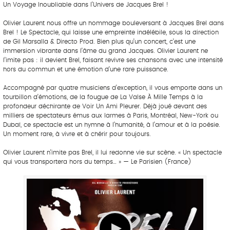
Un Voyage Inoubliable dans l’Univers de Jacques Brel !
Olivier Laurent nous offre un hommage bouleversant à Jacques Brel dans
Brel ! Le Spectacle, qui laisse une empreinte indélébile, sous la direction
de Gil Marsalla & Directo Prod. Bien plus qu’un concert, c’est une
immersion vibrante dans l’âme du grand Jacques. Olivier Laurent ne
l’imite pas : il devient Brel, faisant revivre ses chansons avec une intensité
hors du commun et une émotion d’une rare puissance.
Accompagné par quatre musiciens d’exception, il vous emporte dans un
tourbillon d’émotions, de la fougue de La Valse À Mille Temps à la
profondeur déchirante de Voir Un Ami Pleurer. Déjà joué devant des
milliers de spectateurs émus aux larmes à Paris, Montréal, New-York ou
Dubaï, ce spectacle est un hymne à l’humanité, à l’amour et à la poésie.
Un moment rare, à vivre et à chérir pour toujours.
Olivier Laurent n’imite pas Brel, il lui redonne vie sur scène. « Un spectacle
qui vous transportera hors du temps… » — Le Parisien (France)