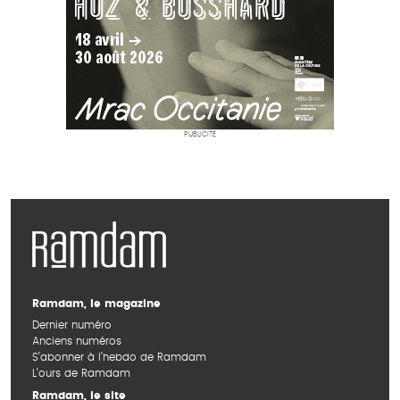
PUBLICITÉ
Ramdam, le magazine
Dernier numéro
Anciens numéros
S’abonner à l’hebdo de Ramdam
L’ours de Ramdam
Ramdam, le site