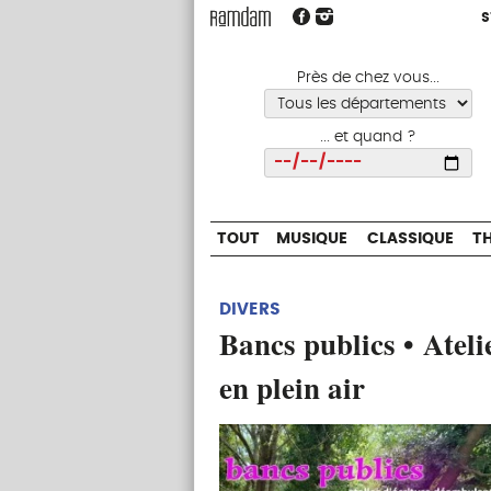
S
S
TOUT
MUSIQUE
CLASSIQUE
Près de chez vous...
... et quand ?
Choisir
TOUT
MUSIQUE
CLASSIQUE
T
DIVERS
Bancs publics • Ateli
en plein air