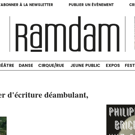
'ABONNER À LA NEWSLETTER
PUBLIER UN ÉVÈNEMENT
CR
'ABONNER À LA NEWSLETTER
PUBLIER UN ÉVÈNEMENT
CR
THÉÂTRE
DANSE
CIRQUE/RUE
JEUNE PUBLIC
HÉÂTRE
DANSE
CIRQUE/RUE
JEUNE PUBLIC
EXPOS
FEST
er d'écriture déambulant,