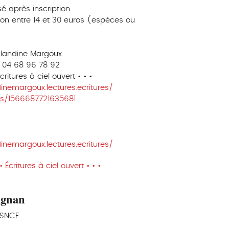
é après inscription.
ation entre 14 et 30 euros (espèces ou
 Blandine Margoux
- 04 68 96 78 92
itures à ciel ouvert • • •
nemargoux.lectures.ecritures/
s/1566687721635681
nemargoux.lectures.ecritures/
Écritures à ciel ouvert • • •
ignan
 SNCF