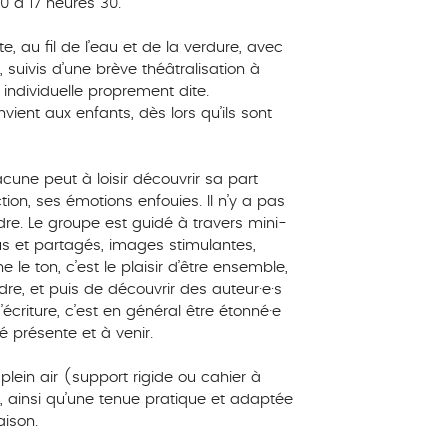
0 à 17 heures 30.
 au fil de l’eau et de la verdure, avec
 suivis d’une brève théâtralisation à
 individuelle proprement dite.
vient aux enfants, dès lors qu’ils sont
acune peut à loisir découvrir sa part
on, ses émotions enfouies. Il n’y a pas
ndre. Le groupe est guidé à travers mini-
us et partagés, images stimulantes,
le ton, c’est le plaisir d’être ensemble,
ndre, et puis de découvrir des auteur·e·s
d’écriture, c’est en général être étonné·e
té présente et à venir.
plein air (support rigide ou cahier à
 ainsi qu’une tenue pratique et adaptée
ison.