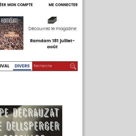
ÉER MON COMPTE
ME CONNECTER
ÉER MON COMPTE
ME CONNECTER
EXPOS
FESTIVAL
DIVERS
Découvrez le magazine
Ramdam 181 juillet-
août
RECHERCHER :
Rechercher
IVAL
DIVERS