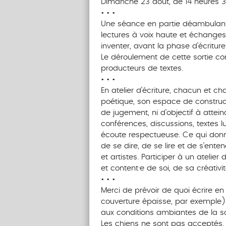
Dimanche 23 août, de 14 heures 3
• • •
Une séance en partie déambulante,
lectures à voix haute et échanges,
inventer, avant la phase d’écriture
Le déroulement de cette sortie con
producteurs de textes.
• • •
En atelier d’écriture, chacun et ch
poétique, son espace de constructi
de jugement, ni d’objectif à attei
conférences, discussions, textes l
écoute respectueuse. Ce qui donne 
de se dire, de se lire et de s’ente
et artistes. Participer à un atelier 
et content·e de soi, de sa créativi
• • •
Merci de prévoir de quoi écrire en 
couverture épaisse, par exemple),
aux conditions ambiantes de la sa
Les chiens ne sont pas acceptés.