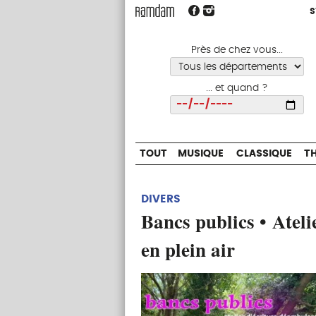
S
S
TOUT
MUSIQUE
CLASSIQUE
Près de chez vous...
... et quand ?
Choisir
TOUT
MUSIQUE
CLASSIQUE
T
DIVERS
Bancs publics • Ateli
en plein air