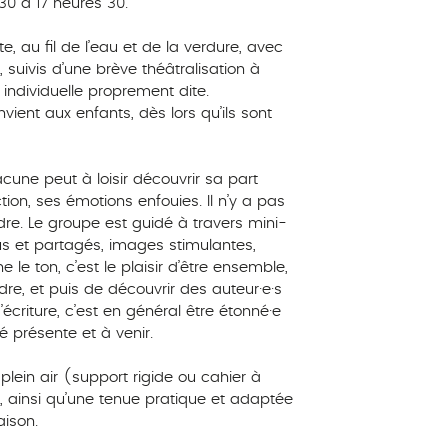
30 à 17 heures 30.
 au fil de l’eau et de la verdure, avec
 suivis d’une brève théâtralisation à
 individuelle proprement dite.
vient aux enfants, dès lors qu’ils sont
acune peut à loisir découvrir sa part
on, ses émotions enfouies. Il n’y a pas
ndre. Le groupe est guidé à travers mini-
us et partagés, images stimulantes,
le ton, c’est le plaisir d’être ensemble,
ndre, et puis de découvrir des auteur·e·s
d’écriture, c’est en général être étonné·e
té présente et à venir.
plein air (support rigide ou cahier à
 ainsi qu’une tenue pratique et adaptée
ison.