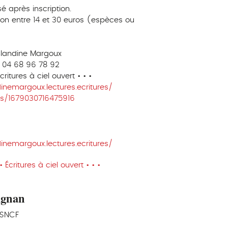
é après inscription.
ation entre 14 et 30 euros (espèces ou
 Blandine Margoux
- 04 68 96 78 92
itures à ciel ouvert • • •
nemargoux.lectures.ecritures/
s/1679030716475916
nemargoux.lectures.ecritures/
Écritures à ciel ouvert • • •
ignan
 SNCF