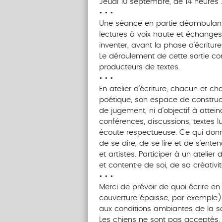
Jeudi 10 septembre, de 14 heures 
• • •
Une séance en partie déambulante,
lectures à voix haute et échanges,
inventer, avant la phase d’écriture
Le déroulement de cette sortie con
producteurs de textes.
• • •
En atelier d’écriture, chacun et ch
poétique, son espace de constructi
de jugement, ni d’objectif à attei
conférences, discussions, textes l
écoute respectueuse. Ce qui donne 
de se dire, de se lire et de s’ente
et artistes. Participer à un atelier 
et content·e de soi, de sa créativi
• • •
Merci de prévoir de quoi écrire en 
couverture épaisse, par exemple),
aux conditions ambiantes de la sa
Les chiens ne sont pas acceptés.