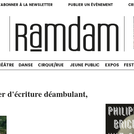
'ABONNER À LA NEWSLETTER
PUBLIER UN ÉVÈNEMENT
CR
'ABONNER À LA NEWSLETTER
PUBLIER UN ÉVÈNEMENT
CR
THÉÂTRE
DANSE
CIRQUE/RUE
JEUNE PUBLIC
HÉÂTRE
DANSE
CIRQUE/RUE
JEUNE PUBLIC
EXPOS
FEST
er d'écriture déambulant,