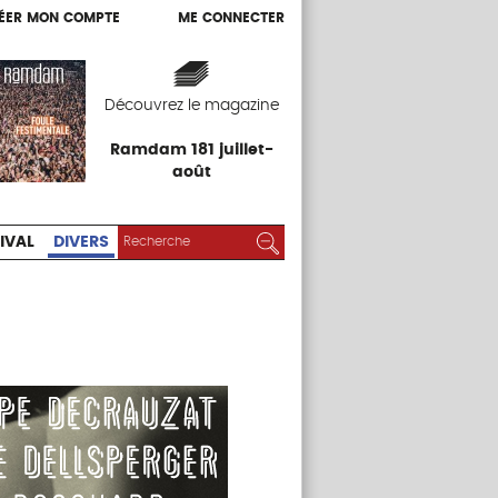
ÉER MON COMPTE
ME CONNECTER
ÉER MON COMPTE
ME CONNECTER
EXPOS
FESTIVAL
DIVERS
Découvrez le magazine
Ramdam 181 juillet-
août
RECHERCHER :
Rechercher
IVAL
DIVERS