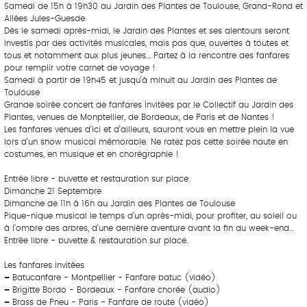
Samedi de 15h à 19h30 au Jardin des Plantes de Toulouse, Grand-Rond et
Allées Jules-Guesde
Dès le samedi après-midi, le Jardin des Plantes et ses alentours seront
investis par des activités musicales, mais pas que, ouvertes à toutes et
tous et notamment aux plus jeunes… Partez à la rencontre des fanfares
pour remplir votre carnet de voyage !
Samedi à partir de 19h45 et jusqu’à minuit au Jardin des Plantes de
Toulouse
Grande soirée concert de fanfares invitées par le Collectif au Jardin des
Plantes, venues de Monptellier, de Bordeaux, de Paris et de Nantes !
Les fanfares venues d’ici et d’ailleurs, sauront vous en mettre plein la vue
lors d’un show musical mémorable. Ne ratez pas cette soirée haute en
costumes, en musique et en chorégraphie !
Entrée libre - buvette et restauration sur place.
Dimanche 21 Septembre
Dimanche de 11h à 16h au Jardin des Plantes de Toulouse
Pique-nique musical le temps d’un après-midi, pour profiter, au soleil ou
à l’ombre des arbres, d’une dernière aventure avant la fin du week-end…
Entrée libre - buvette & restauration sur place.
Les fanfares invitées
–
Batucanfare - Montpellier - Fanfare batuc (vidéo)
–
Brigitte Bordo - Bordeaux - Fanfare chorée (audio)
–
Brass de Pneu - Paris - Fanfare de route (vidéo)