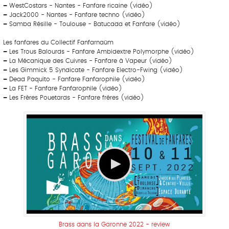
–
WestCostars - Nantes - Fanfare ricaine (vidéo)
–
Jack2000 - Nantes - Fanfare techno (vidéo)
–
Samba Résille - Toulouse - Batucada et Fanfare (vidéo)
Les fanfares du Collectif Fanfarnaüm
–
Les Trous Balourds - Fanfare Ambidextre Polymorphe (vidéo)
–
La Mécanique des Cuivres - Fanfare à Vapeur (vidéo)
–
Les Gimmick 5 Syndicate - Fanfare Electro-Fwing (vidéo)
–
Dead Paquito - Fanfare Fanfarophile (vidéo)
–
La FET - Fanfare Fanfarophile (vidéo)
–
Les Frères Pouetards - Fanfare fréres (vidéo)
Brass dans la Garonne 2022 - review