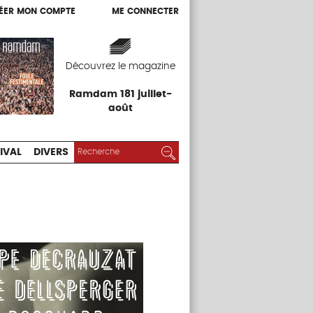
ÉER MON COMPTE
ME CONNECTER
ÉER MON COMPTE
ME CONNECTER
EXPOS
FESTIVAL
DIVERS
Découvrez le magazine
Ramdam 181 juillet-
août
RECHERCHER :
Rechercher
IVAL
DIVERS