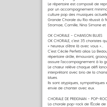
Le répertoire est composé de repr
par un accompagnement minimalis
culture pop des musiques actuell
Grande Chorale du Rio réussit à
Stromae, Camille, Nina Simone e
OK CHORALE - CHANSON BLUES
OK CHORALE, c’est 35 choristes q
« heureux d’être là avec vous »…
C’est Cécile Perfetti alias La Bed
répertoire drôle, émouvant, groovy
assure l’accompagnement à la gu
Le chœur relève chaque défi lanc
interprétant avec brio de la cha
blues.
Ils sont atypiques, sympathiques e
envie de chanter avec eux.
CHORALE DE PREIGNAN - POP-RO
La chorale pop-rock de l’École de