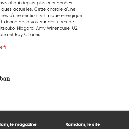
ivial qui depuis plusieurs années
iques actuelles. Cette chorale d’une
nés d’une section rythmique énergique
r) donne de la voix sur des titres de
 Mitsouko, Niagara, Amy Winehouse, U2,
natra et Ray Charles.
.fr
uban
am, le magazine
Ramdam, le site