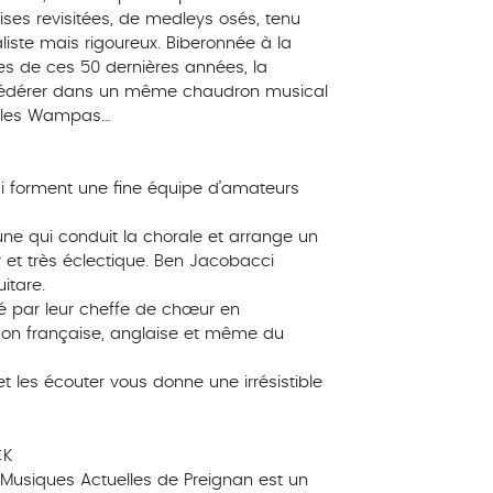
ises revisitées, de medleys osés, tenu
te mais rigoureux. Biberonnée à la
es de ces 50 dernières années, la
 fédérer dans un même chaudron musical
t les Wampas…
ui forment une fine équipe d’amateurs
oune qui conduit la chorale et arrange un
 et très éclectique. Ben Jacobacci
itare.
é par leur cheffe de chœur en
nson française, anglaise et même du
t les écouter vous donne une irrésistible
CK
 Musiques Actuelles de Preignan est un