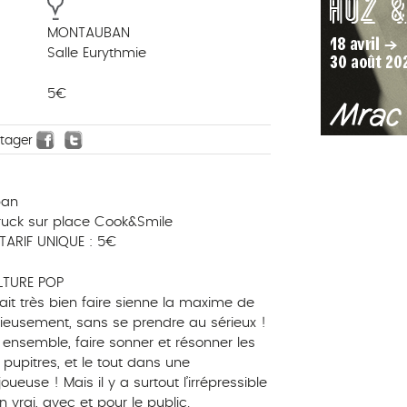
MONTAUBAN
Salle Eurythmie
5€
rtager
ban
ruck sur place Cook&Smile
ARIF UNIQUE : 5€
LTURE POP
t très bien faire sienne la maxime de
rieusement, sans se prendre au sérieux !
er ensemble, faire sonner et résonner les
pupitres, et le tout dans une
euse ! Mais il y a surtout l’irrépressible
 vrai, avec et pour le public.