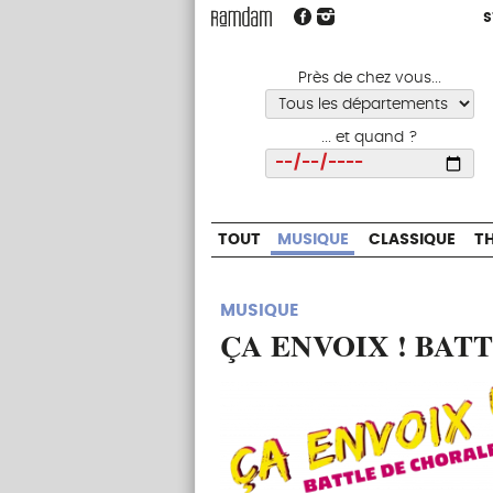
S
S
TOUT
MUSIQUE
CLASSIQUE
Près de chez vous...
... et quand ?
Choisir
TOUT
MUSIQUE
CLASSIQUE
T
MUSIQUE
ÇA ENVOIX ! BAT