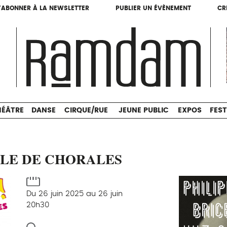
'ABONNER À LA NEWSLETTER
PUBLIER UN ÉVÈNEMENT
CR
'ABONNER À LA NEWSLETTER
PUBLIER UN ÉVÈNEMENT
CR
THÉÂTRE
DANSE
CIRQUE/RUE
JEUNE PUBLIC
HÉÂTRE
DANSE
CIRQUE/RUE
JEUNE PUBLIC
EXPOS
FEST
TLE DE CHORALES
Du 26 juin 2025 au 26 juin
20h30