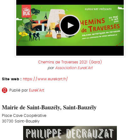
Chemins de Traverses 2021 (Gard)
par
Association Eurek'Art
Site web :
https://www.eurekart.fr/
Publié par
Eurek’Art
Mairie de Saint-Bauzély, Saint-Bauzély
Place Cave Coopérative
30730 Saint-Bauzély