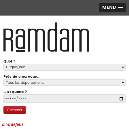
MENU
Quoi ?
Près de chez vous...
... et quand ?
Chercher
CIRQUE/RUE