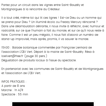
Partez pour un circuit dans les vignes entre Saint-Bauzély et
Montignargues à la rencontre du Créateur.
Il a tout créé, même toi qui lit ces lignes ! Est-ce Dieu ou un homme qui
se prend pour Dieu ? Un illuminé écolo ou Freddy Mercury réincarné ?
Dans une déambulation délirante, il nous invite à réfléchir, avec humour et
radicalité, sur ce que l’humain a fait du monde, et sur ce qu’il nous reste à
faire. Comme il est un peu mégalo, il nous fait d’abord un numéro de
stand-up improvisé, mais après, promis, il va sauver le monde.
15h30 : Balade botanique commentée par Françoise Lienhard de
l’association L’Œil Vert. Départ à la mairie de Saint-Bauzély. Résa à
loeilvert@free.fr (jauge 30 pers.)
Dégustation de produits locaux à l’issue du spectacle.
En partenariat avec les communes de Saint-Bauzély et de Montignargues
et l’association de L’Œil Vert.
INFOS PRATIQUES :
A partir de 8 ans
Marche : 1h A/R
Spectacle : 55 min