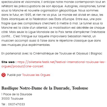
spectaculaire et visionnaire, il anticipe notre monde contemporain tout en
reflétant les préoccupations de son époque. Autogires, visiophones, tunnel
sous la Manche et nouvelle organisation géopolitique. Nous sommes
dans le futur, en 1995, et rien ne va plus. Le monde est divisé en deux, les
États Atlantiques et la Fédération des États d’Europe. Entre eux, une paix
fragile que des comploteurs cherchent à mettre à mal. Le tunnel sous la
Manche est la cible d’un attentat. La mobilisation est décrétée de chaque
côté. Mais seule la Ligue Mondiale de la Paix tente d’empêcher l’inévitable
conflit... C’est l’intrigue sur laquelle improvisera Sebastian Heindl, un
musicien accompli aussi à l’aise dans le répertoire classique que dans
des musiques plus expérimentales.
En partenariat avec la Cinémathèque de Toulouse et Odyssud | Blagnac
Site web :
https://billetterie.festik.net/festival-international-toulouse-les-
orgues/product/cine-concert
Publié par
Toulouse les Orgues
Basilique Notre-Dame de la Daurade, Toulouse
1 Place de la Daurade
31000 Toulouse
Tél : 0637471033