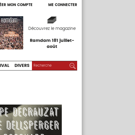
ÉER MON COMPTE
ME CONNECTER
ÉER MON COMPTE
ME CONNECTER
EXPOS
FESTIVAL
DIVERS
Découvrez le magazine
Ramdam 181 juillet-
août
RECHERCHER :
Rechercher
IVAL
DIVERS