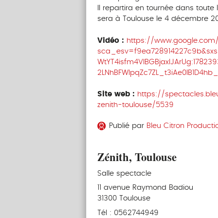
Il repartira en tournée dans tout
sera à Toulouse le 4 décembre 2
Vidéo :
https://www.google.com
sca_esv=f9ea728914227c9b&sxs
WtYT4isfm4VIBGBjaxlJArUg:17
2LNhBFWIpqZc7ZL_t3iAe0lB1D4h
Site web :
https://spectacles.ble
zenith-toulouse/5539
Publié par
Bleu Citron Producti
Zénith, Toulouse
Salle spectacle
11 avenue Raymond Badiou
31300 Toulouse
Tél : 0562744949