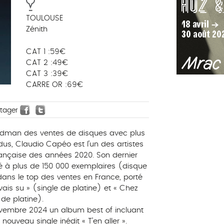
TOULOUSE
Zénith
CAT 1 :59€
CAT 2 :49€
CAT 3 :39€
CARRE OR :69€
rtager
ordman des ventes de disques avec plus
dus, Claudio Capéo est l’un des artistes
française des années 2020. Son dernier
é à plus de 150 000 exemplaires (disque
dans le top des ventes en France, porté
vais su » (single de platine) et « Chez
de platine).
vembre 2024 un album best of incluant
ouveau single inédit « T’en aller ».