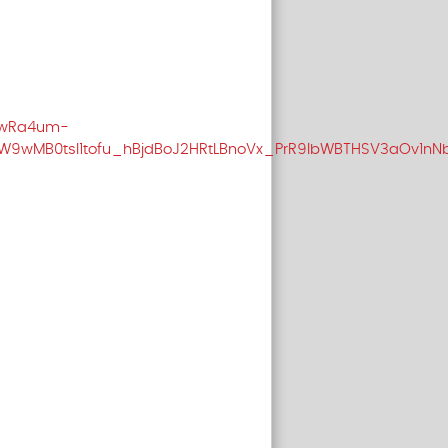
uwRa4um-
9wMB0tsI1tofu_hBjdBoJ2HRtLBnoVx_PrR9lbWBTHSV3aOv1nN