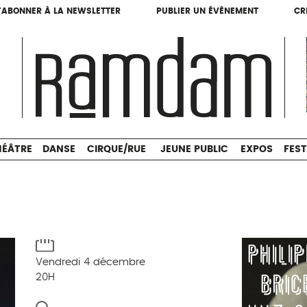
'ABONNER À LA NEWSLETTER
PUBLIER UN ÉVÈNEMENT
CR
'ABONNER À LA NEWSLETTER
PUBLIER UN ÉVÈNEMENT
CR
THÉÂTRE
DANSE
CIRQUE/RUE
JEUNE PUBLIC
HÉÂTRE
DANSE
CIRQUE/RUE
JEUNE PUBLIC
EXPOS
FEST
Vendredi 4 décembre
20H