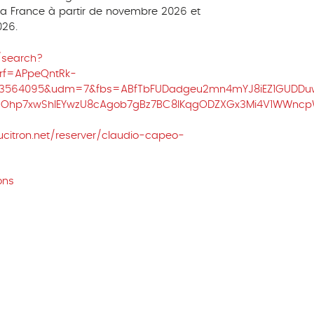
e la France à partir de novembre 2026 et
026.
/search?
rf=APpeQntRk-
82393564095&udm=7&fbs=ABfTbFUDadgeu2mn4mYJ8iEZ1GUDD
b_Ohp7xwShlEYwzU8cAgob7gBz7BC8IKqgODZXGx3Mi4V1WWncpW
ucitron.net/reserver/claudio-capeo-
ons