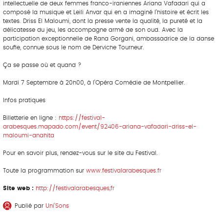
intellectuelle de deux femmes franco-iraniennes Ariana Vafadari qui a
composé la musique et Leili Anvar qui en a imaginé l’histoire et écrit les
textes. Driss El Maloumi, dont la presse vente la qualité, la pureté et la
délicatesse du jeu, les accompagne armé de son oud. Avec la
participation exceptionnelle de Rana Gorgani, ambassadrice de la danse
soufie, connue sous le nom de Derviche Tourneur.
Ça se passe où et quand ?
Mardi 7 Septembre à 20h00, à l’Opéra Comédie de Montpellier.
Infos pratiques
Billetterie en ligne :
https://festival-
arabesques.mapado.com/event/92406-ariana-vafadari-driss-el-
maloumi-anahita
Pour en savoir plus, rendez-vous sur le site du Festival.
Toute la programmation sur
www.festivalarabesques.fr
Site web :
http://festivalarabesques,fr
Publié par
Uni’Sons