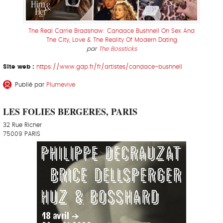
The Real Carrie Bradshaw: Candace Bushnell On Sex And
The City, Love & The Reality Of Modern Dating
par
The Bossticks
Site web :
https://www.gdp.fr/fr/artistes/candace-bushnell
Publié par
Plumevive
LES FOLIES BERGERES, PARIS
32 Rue Richer
75009 PARIS