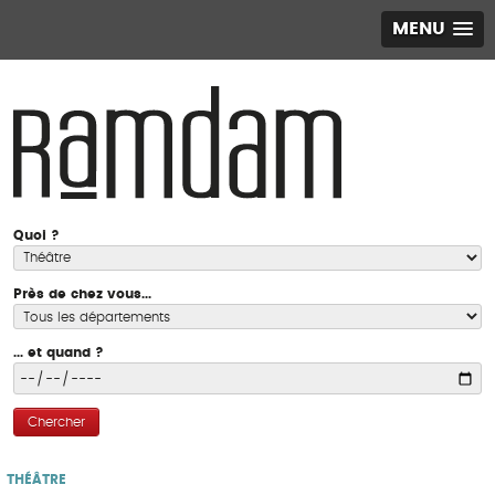
MENU
Quoi ?
Près de chez vous...
... et quand ?
Chercher
THÉÂTRE