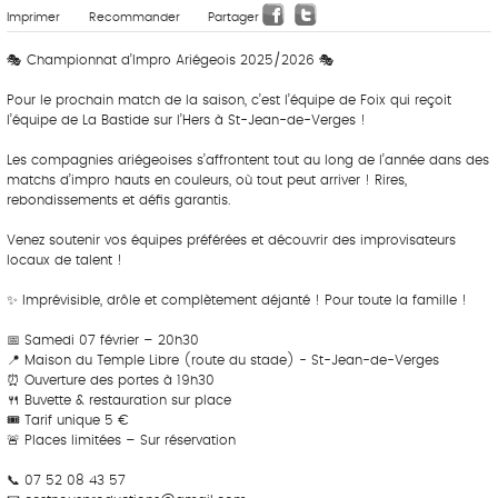
Imprimer
Recommander
Partager
🎭 Championnat d’Impro Ariégeois 2025/2026 🎭
Pour le prochain match de la saison, c’est l’équipe de Foix qui reçoit
l’équipe de La Bastide sur l’Hers à St-Jean-de-Verges !
Les compagnies ariégeoises s’affrontent tout au long de l’année dans des
matchs d’impro hauts en couleurs, où tout peut arriver ! Rires,
rebondissements et défis garantis.
Venez soutenir vos équipes préférées et découvrir des improvisateurs
locaux de talent !
✨ Imprévisible, drôle et complètement déjanté ! Pour toute la famille !
📅 Samedi 07 février – 20h30
📍 Maison du Temple Libre (route du stade) - St-Jean-de-Verges
⏰ Ouverture des portes à 19h30
🍴 Buvette & restauration sur place
🎟️ Tarif unique 5 €
🚨 Places limitées – Sur réservation
📞 07 52 08 43 57