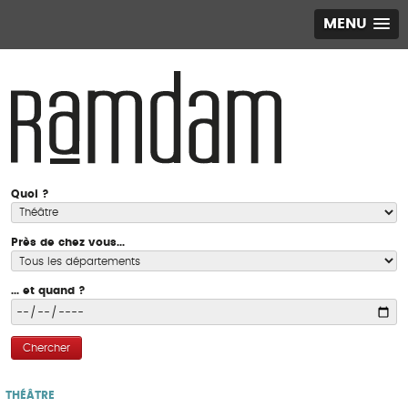
MENU
Quoi ?
Près de chez vous...
... et quand ?
Chercher
THÉÂTRE