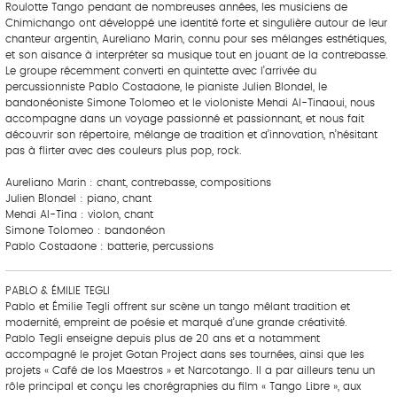
Roulotte Tango pendant de nombreuses années, les musiciens de
Chimichango ont développé une identité forte et singulière autour de leur
chanteur argentin, Aureliano Marin, connu pour ses mélanges esthétiques,
et son aisance à interpréter sa musique tout en jouant de la contrebasse.
Le groupe récemment converti en quintette avec l’arrivée du
percussionniste Pablo Costadone, le pianiste Julien Blondel, le
bandonéoniste Simone Tolomeo et le violoniste Mehdi Al-Tinaoui, nous
accompagne dans un voyage passionné et passionnant, et nous fait
découvrir son répertoire, mélange de tradition et d’innovation, n’hésitant
pas à flirter avec des couleurs plus pop, rock.
Aureliano Marin : chant, contrebasse, compositions
Julien Blondel : piano, chant
Mehdi Al-Tina : violon, chant
Simone Tolomeo : bandonéon
Pablo Costadone : batterie, percussions
PABLO & ÉMILIE TEGLI
Pablo et Émilie Tegli offrent sur scène un tango mêlant tradition et
modernité, empreint de poésie et marqué d’une grande créativité.
Pablo Tegli enseigne depuis plus de 20 ans et a notamment
accompagné le projet Gotan Project dans ses tournées, ainsi que les
projets « Café de los Maestros » et Narcotango. Il a par ailleurs tenu un
rôle principal et conçu les chorégraphies du film « Tango Libre », aux