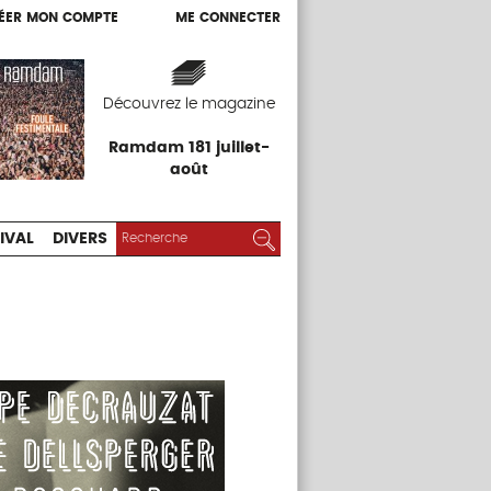
ÉER MON COMPTE
ME CONNECTER
ÉER MON COMPTE
ME CONNECTER
EXPOS
FESTIVAL
DIVERS
Découvrez le magazine
Ramdam 181 juillet-
août
RECHERCHER :
Rechercher
IVAL
DIVERS