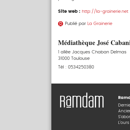
Site web :
http://la-grainerie.net
Publié par
La Grainerie
Médiathèque José Cabanis
1 allée Jacques Chaban Delmas
31000 Toulouse
Tél : 0534250380
Ramd
Derni
Ancie
S’abo
L’our