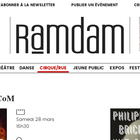
'ABONNER À LA NEWSLETTER
PUBLIER UN ÉVÈNEMENT
CR
'ABONNER À LA NEWSLETTER
PUBLIER UN ÉVÈNEMENT
CR
THÉÂTRE
DANSE
CIRQUE/RUE
JEUNE PUBLIC
HÉÂTRE
DANSE
CIRQUE/RUE
JEUNE PUBLIC
EXPOS
FEST
SCoM
Samedi 28 mars
16h30