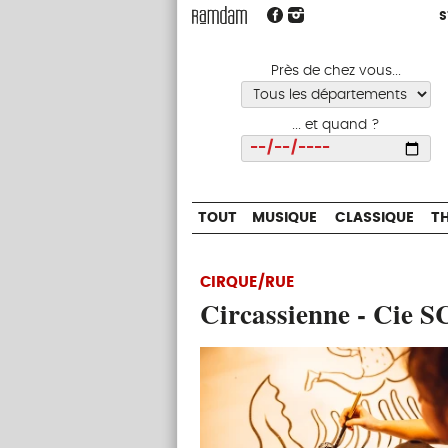
S
S
TOUT
MUSIQUE
CLASSIQUE
Près de chez vous...
... et quand ?
Choisir
TOUT
MUSIQUE
CLASSIQUE
T
CIRQUE/RUE
Circassienne - Cie 