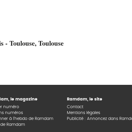
 - Toulouse, Toulouse
am, le magazine
Ramdam, le site
er numéro
Contact
ns numéros
Mentions légales
nner à l’hebdo de Ramdam
Publicité : Annoncez dans Ram
s de Ramdam