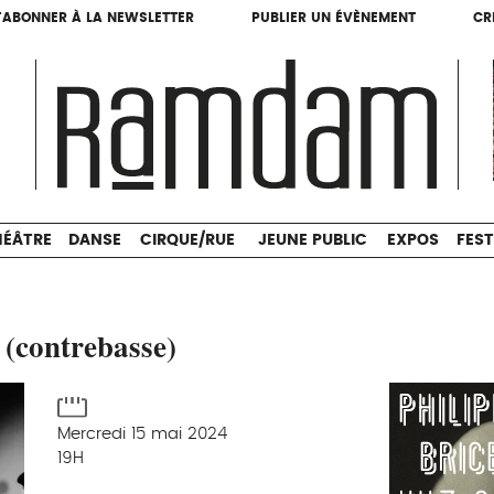
'ABONNER À LA NEWSLETTER
PUBLIER UN ÉVÈNEMENT
CR
'ABONNER À LA NEWSLETTER
PUBLIER UN ÉVÈNEMENT
CR
THÉÂTRE
DANSE
CIRQUE/RUE
JEUNE PUBLIC
HÉÂTRE
DANSE
CIRQUE/RUE
JEUNE PUBLIC
EXPOS
FEST
(contrebasse)
Mercredi 15 mai 2024
19H