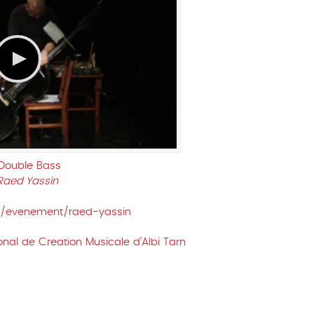
 Double Bass
Raed Yassin
t/evenement/raed-yassin
nal de Creation Musicale d’Albi Tarn