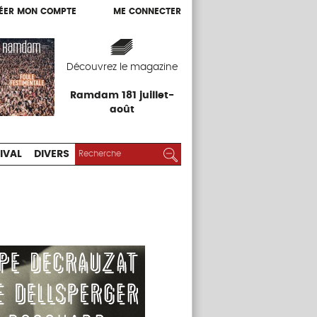
ÉER MON COMPTE
ME CONNECTER
ÉER MON COMPTE
ME CONNECTER
EXPOS
FESTIVAL
DIVERS
Découvrez le magazine
Ramdam 181 juillet-
août
RECHERCHER :
Rechercher
IVAL
DIVERS