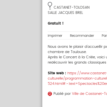
CASTANET-TOLOSAN
SALLE JACQUES BREL
Gratuit !
Imprimer
Recommander
Pa
Nous avons le plaisir d’accueillir
chambre de Toulouse.
Après le Concert à la Criée, voici
redécouvrir les grands classiques
Site web :
https://www.castanet-t
culturelle/programmation-culturel
524.html#:~:text=Spectacles%2
Publié par
Ville de Castanet-T