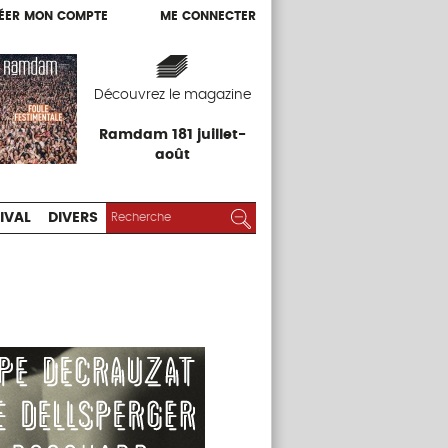
ÉER MON COMPTE
ME CONNECTER
ÉER MON COMPTE
ME CONNECTER
EXPOS
FESTIVAL
DIVERS
Découvrez le magazine
Ramdam 181 juillet-
août
RECHERCHER :
Rechercher
IVAL
DIVERS