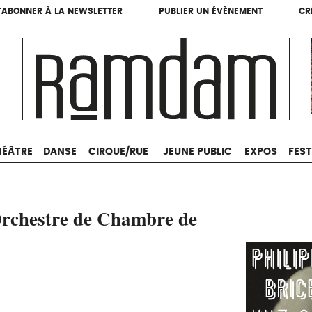
'ABONNER À LA NEWSLETTER
PUBLIER UN ÉVÈNEMENT
CR
'ABONNER À LA NEWSLETTER
PUBLIER UN ÉVÈNEMENT
CR
THÉÂTRE
DANSE
CIRQUE/RUE
JEUNE PUBLIC
HÉÂTRE
DANSE
CIRQUE/RUE
JEUNE PUBLIC
EXPOS
FEST
 Orchestre de Chambre de