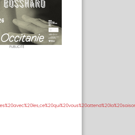
PUBLICITÉ
res%20avec%20les,ce%20qui%20vous%20attend%20la%20saiso