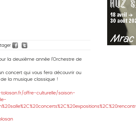
rtager
 pour la deuxième année l’Orchestre de
 un concert qui vous fera découvrir ou
 de la musique classique !
olosan.fr/offre-culturelle/saison-
le-
0en%20salle%2C%20concerts%2C%20expositions%2C%20rencont
olosan