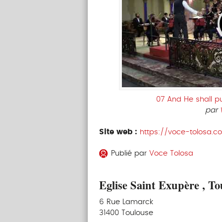
07 And He shall p
par
Site web :
https://voce-tolosa.c
Publié par
Voce Tolosa
Eglise Saint Exupère , To
6 Rue Lamarck
31400 Toulouse