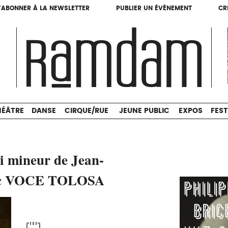
'ABONNER À LA NEWSLETTER
PUBLIER UN ÉVÈNEMENT
CR
'ABONNER À LA NEWSLETTER
PUBLIER UN ÉVÈNEMENT
CR
THÉÂTRE
DANSE
CIRQUE/RUE
JEUNE PUBLIC
HÉÂTRE
DANSE
CIRQUE/RUE
JEUNE PUBLIC
EXPOS
FEST
 mineur de Jean-
vec VOCE TOLOSA