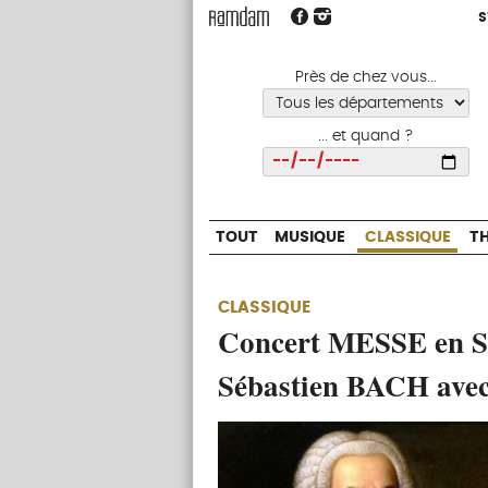
S
S
TOUT
MUSIQUE
CLASSIQUE
Près de chez vous...
... et quand ?
Choisir
TOUT
MUSIQUE
CLASSIQUE
T
CLASSIQUE
Concert MESSE en Si
Sébastien BACH a