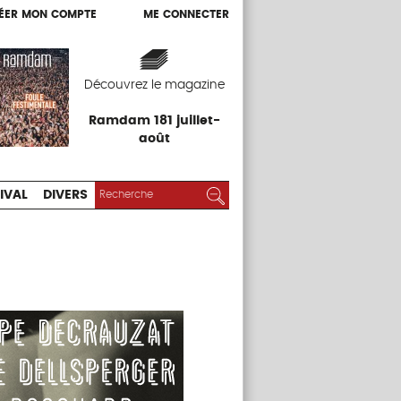
ÉER MON COMPTE
ME CONNECTER
ÉER MON COMPTE
ME CONNECTER
EXPOS
FESTIVAL
DIVERS
Découvrez le magazine
Ramdam 181 juillet-
août
RECHERCHER :
Rechercher
IVAL
DIVERS