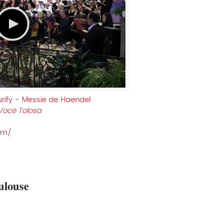
urify - Messie de Haendel
Voce Tolosa
om/
ulouse