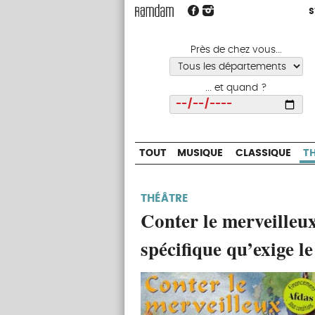
S
S
TOUT
MUSIQUE
CLASSIQUE
Près de chez vous...
... et quand ?
Choisir
TOUT
MUSIQUE
CLASSIQUE
T
THÉÂTRE
Conter le merveilleux
spécifique qu’exige l