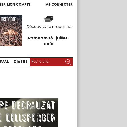
ÉER MON COMPTE
ME CONNECTER
ÉER MON COMPTE
ME CONNECTER
EXPOS
FESTIVAL
DIVERS
Découvrez le magazine
Ramdam 181 juillet-
août
RECHERCHER :
Rechercher
IVAL
DIVERS