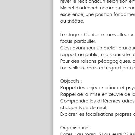
rêver le récit chacun selon son en
Michel Hindenoch nomme « le conte
excellence, une position fondamenta
du théâtre.
Le stage « Conter le merveilleux »
focus particulier.
C’est avant tout un atelier pratique 
rapport au public, mais aussi le 
Pour des raisons pédagogiques, on
merveilleux, mais ce regard partic
Objectifs :
Rappel des enjeux sociaux et psy
Rappel de la mise en œuvre de la
Comprendre les différentes adress
chaque type de récit.
Explorer les focalisations propres 
Organisation :
Dates : du mardi 21 au jeudi 23 jui