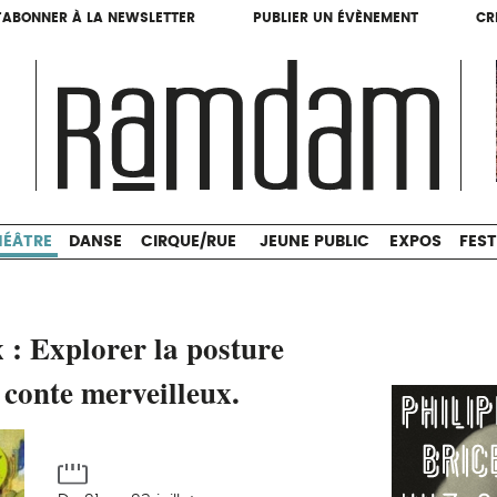
'ABONNER À LA NEWSLETTER
PUBLIER UN ÉVÈNEMENT
CR
'ABONNER À LA NEWSLETTER
PUBLIER UN ÉVÈNEMENT
CR
THÉÂTRE
DANSE
CIRQUE/RUE
JEUNE PUBLIC
HÉÂTRE
DANSE
CIRQUE/RUE
JEUNE PUBLIC
EXPOS
FEST
 : Explorer la posture
e conte merveilleux.