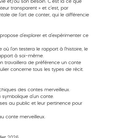
vie et/ou son besoin. C’est là ce que
ur transparent » et c’est, par
le de l’art de conter, qui le différencie
 propose d’explorer et d’expérimenter ce
où l’on testera le rapport à l’histoire, le
rapport à soi-même.
 travaillera de préférence un conte
ulier concerne tous les types de récit.
chiques des contes merveilleux.
 symbolique d’un conte.
es au public et leur pertinence pour
au conte merveilleux.
llet 2026