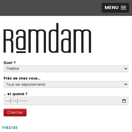
MENU
Quoi ?
Près de chez vous...
... et quand ?
Chercher
THÉÂTRE