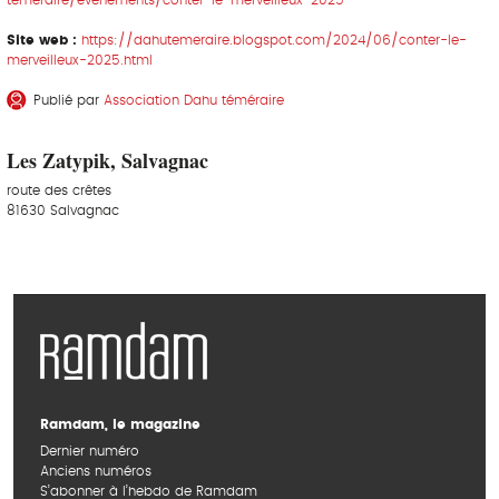
Site web :
https://dahutemeraire.blogspot.com/2024/06/conter-le-
merveilleux-2025.html
Publié par
Association Dahu téméraire
Les Zatypik, Salvagnac
route des crêtes
81630 Salvagnac
Ramdam, le magazine
Dernier numéro
Anciens numéros
S’abonner à l’hebdo de Ramdam