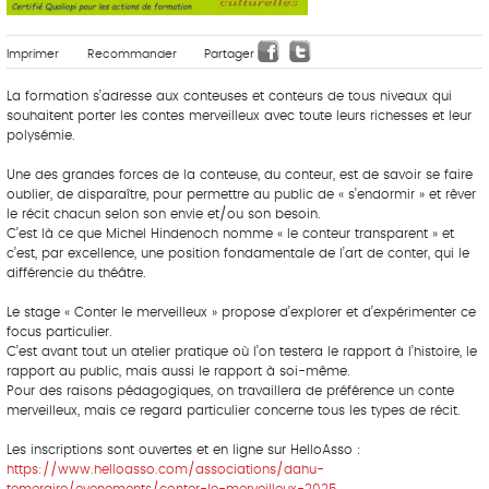
Imprimer
Recommander
Partager
La formation s’adresse aux conteuses et conteurs de tous niveaux qui
souhaitent porter les contes merveilleux avec toute leurs richesses et leur
polysémie.
Une des grandes forces de la conteuse, du conteur, est de savoir se faire
oublier, de disparaître, pour permettre au public de « s’endormir » et rêver
le récit chacun selon son envie et/ou son besoin.
C’est là ce que Michel Hindenoch nomme « le conteur transparent » et
c’est, par excellence, une position fondamentale de l’art de conter, qui le
différencie du théâtre.
Le stage « Conter le merveilleux » propose d’explorer et d’expérimenter ce
focus particulier.
C’est avant tout un atelier pratique où l’on testera le rapport à l’histoire, le
rapport au public, mais aussi le rapport à soi-même.
Pour des raisons pédagogiques, on travaillera de préférence un conte
merveilleux, mais ce regard particulier concerne tous les types de récit.
Les inscriptions sont ouvertes et en ligne sur HelloAsso :
https://www.helloasso.com/associations/dahu-
temeraire/evenements/conter-le-merveilleux-2025