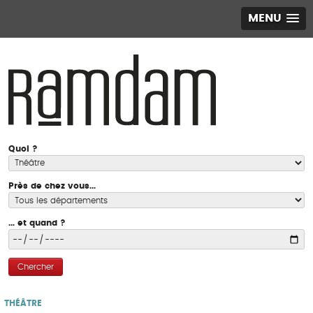
MENU
Quoi ?
Près de chez vous...
... et quand ?
Chercher
THÉÂTRE