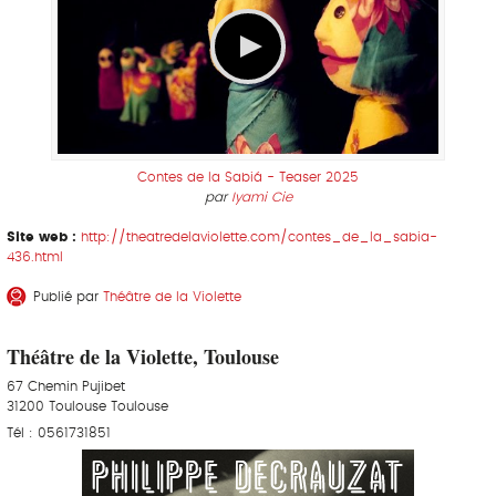
Contes de la Sabiá - Teaser 2025
par
Iyami Cie
Site web :
http://theatredelaviolette.com/contes_de_la_sabia-
436.html
Publié par
Théâtre de la Violette
Théâtre de la Violette, Toulouse
67 Chemin Pujibet
31200 Toulouse Toulouse
Tél : 0561731851