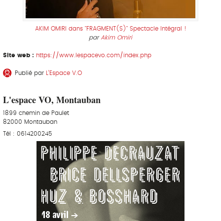
AKIM OMIRI dans "FRAGMENT(S)" Spectacle Intégral !
par
Akim Omiri
Site web :
https://www.lespacevo.com/index.php
Publié par
L’Espace V.O
L'espace VO, Montauban
1899 chemin de Paulet
82000 Montauban
Tél : 0614200245