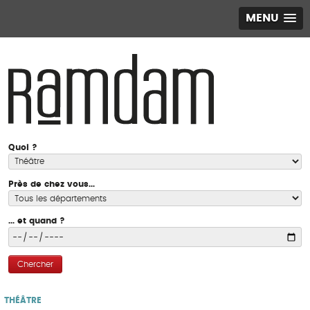
MENU
Quoi ?
Près de chez vous...
... et quand ?
Chercher
THÉÂTRE