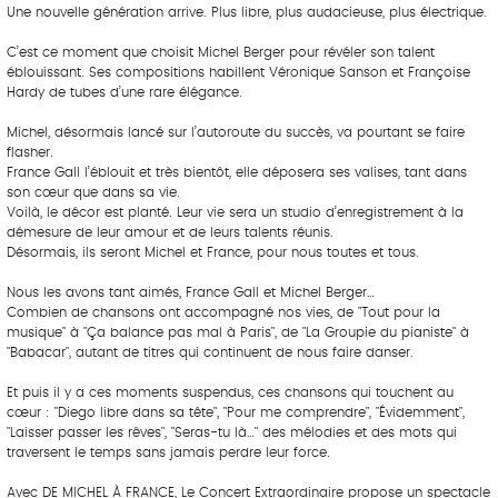
Une nouvelle génération arrive. Plus libre, plus audacieuse, plus électrique.
C’est ce moment que choisit Michel Berger pour révéler son talent
éblouissant. Ses compositions habillent Véronique Sanson et Françoise
Hardy de tubes d’une rare élégance.
Michel, désormais lancé sur l’autoroute du succès, va pourtant se faire
flasher.
France Gall l’éblouit et très bientôt, elle déposera ses valises, tant dans
son cœur que dans sa vie.
Voilà, le décor est planté. Leur vie sera un studio d’enregistrement à la
démesure de leur amour et de leurs talents réunis.
Désormais, ils seront Michel et France, pour nous toutes et tous.
Nous les avons tant aimés, France Gall et Michel Berger…
Combien de chansons ont accompagné nos vies, de "Tout pour la
musique" à "Ça balance pas mal à Paris", de "La Groupie du pianiste" à
"Babacar", autant de titres qui continuent de nous faire danser.
Et puis il y a ces moments suspendus, ces chansons qui touchent au
cœur : "Diego libre dans sa tête", "Pour me comprendre", "Évidemment",
"Laisser passer les rêves", "Seras-tu là…" des mélodies et des mots qui
traversent le temps sans jamais perdre leur force.
Avec DE MICHEL À FRANCE, Le Concert Extraordinaire propose un spectacle