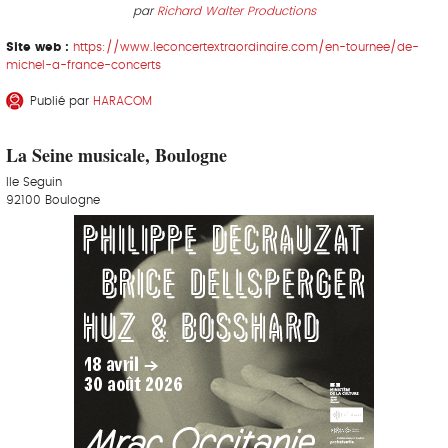
par
Richard Walter Productions
Site web :
https://www.leconcertextraordinaire.com/en-tournee/de-
michel-a-france-concerts
Publié par
HARACOM
La Seine musicale, Boulogne
Ile Seguin
92100 Boulogne