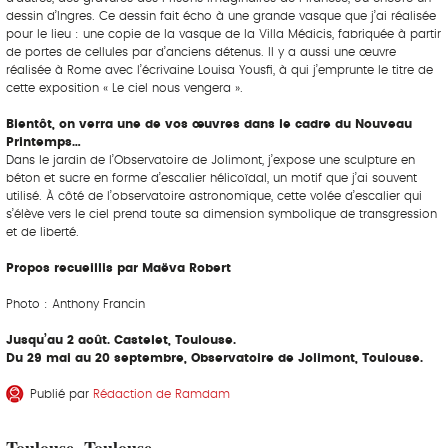
dessin d’Ingres. Ce dessin fait écho à une grande vasque que j’ai réalisée
pour le lieu : une copie de la vasque de la Villa Médicis, fabriquée à partir
de portes de cellules par d’anciens détenus. Il y a aussi une œuvre
réalisée à Rome avec l’écrivaine Louisa Yousfi, à qui j’emprunte le titre de
cette exposition « Le ciel nous vengera ».
Bientôt, on verra une de vos œuvres dans le cadre du Nouveau
Printemps…
Dans le jardin de l’Observatoire de Jolimont, j’expose une sculpture en
béton et sucre en forme d’escalier hélicoïdal, un motif que j’ai souvent
utilisé. À côté de l’observatoire astronomique, cette volée d’escalier qui
s’élève vers le ciel prend toute sa dimension symbolique de transgression
et de liberté.
Propos recueillis par Maëva Robert
Photo : Anthony Francin
Jusqu’au 2 août. Castelet, Toulouse.
Du 29 mai au 20 septembre, Observatoire de Jolimont, Toulouse.
Publié par
Rédaction de Ramdam
Toulouse, Toulouse