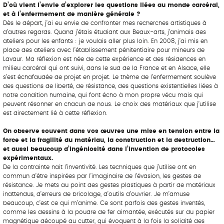
D’où vient l’envie d’explorer les questions liées au monde carcéral,
et à l’enfermement de manière générale ?
Dès le départ, j’ai eu envie de confronter mes recherches artistiques à
d’autres regards. Quand j’étais étudiant aux Beaux-arts, j’animais des
ateliers pour les enfants : je voulais aller plus loin. En 2008, j’ai mis en
place des ateliers avec l’établissement pénitentiaire pour mineurs de
Lavaur. Ma réflexion est née de cette expérience et des résidences en
milieu carcéral qui ont suivi, dans le sud de la France et en Alsace, elle
s’est échafaudée de projet en projet. Le thème de l’enfermement soulève
des questions de liberté, de résistance, des questions existentielles liées à
notre condition humaine, qui font écho à mon propre vécu mais qui
peuvent résonner en chacun de nous. Le choix des matériaux que j’utilise
est directement lié à cette réflexion.
On observe souvent dans vos œuvres une mise en tension entre la
force et la fragilité du matériau, la construction et la destruction…
et aussi beaucoup d’ingéniosité dans l’invention de protocoles
expérimentaux.
De la contrainte nait l’inventivité. Les techniques que j’utilise ont en
commun d’être inspirées par l’imaginaire de l’évasion, les gestes de
résistance. Je mets au point des gestes plastiques à partir de matériaux
inattendus, d’erreurs de bricolage, d’outils d’ouvrier. Je m’amuse
beaucoup, c’est ce qui m’anime. Ce sont parfois des gestes inventés,
comme les dessins à la poudre de fer aimantée, exécutés sur du papier
magnétique découpé au cutter, qui évoquent à la fois la solidité des