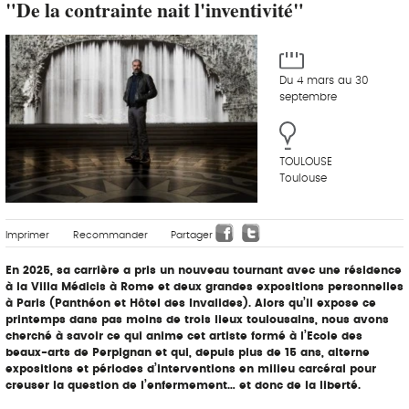
"De la contrainte nait l'inventivité"
Du 4 mars au 30
septembre
TOULOUSE
Toulouse
Imprimer
Recommander
Partager
En 2025, sa carrière a pris un nouveau tournant avec une résidence
à la Villa Médicis à Rome et deux grandes expositions personnelles
à Paris (Panthéon et Hôtel des Invalides). Alors qu’il expose ce
printemps dans pas moins de trois lieux toulousains, nous avons
cherché à savoir ce qui anime cet artiste formé à l’Ecole des
beaux-arts de Perpignan et qui, depuis plus de 15 ans, alterne
expositions et périodes d’interventions en milieu carcéral pour
creuser la question de l’enfermement… et donc de la liberté.