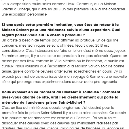
lieux d’exposition toulousains comme Lieux-Commun, ou la Maison
Salvan à Labège, qui a été en 2013 un des premiers lieux à me consacrer
une exposition personnelle.
13 ans après cette première invitation, vous êtes de retour à la
Maison Salvan pour une résidence suivie d’une exposition. Quel
regard portez-vous sur le chemin parcouru ?
Un artiste a besoin de temps pour affirmer sa pratique. En ce qui me
concerne, mes techniques se sont affinées, l’écart avec 2013 est
considérable. C’est intéressant de faire un bilan, c’est même assez joyeux.
En même temps, il y a une sorte de pression à ne pas décevoir. Quand on
passe par des lieux comme la Villa Médicis ou le Panthéon, le public est
curieux. Nous voulions que l’exposition à la Maison Salvan soit de bonne
tenue, qu’elle combine œuvres antérieures et recherches en cours. J’y ai
exposé pas mal de travaux issus de mon voyage à Rome, et une nouvelle
série qui prolonge mes expérimentations autour de la photographie.
Vous exposez en ce moment au Castelet à Toulouse : comment
avez-vous abordé ce site, vrai lieu d’enfermement qui porte la
mémoire de l’ancienne prison Saint-Michel ?
C’est un lieu qui m’intéresse depuis longtemps. J’ai dessiné pour la
première fois la prison Saint-Michel il y a une dizaine d’années. Ce dessin
à la poudre de fer aimantée est exposé au Castelet. J’ai voulu faire
dialoguer mes œuvres avec des œuvres qui m’inspirent réalisées par
d’autres, des gravures des Prisons imaginaires de Piranèse, ou encore un