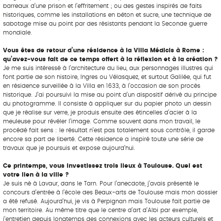
barreaux d’une prison et l’effritement ; ou des gestes inspirés de faits
historiques, comme les installations en béton et sucre, une technique de
sabotage mise au point par des résistants pendant la Seconde guerre
mondiale.
Vous êtes de retour d’une résidence à la Villa Médicis à Rome :
qu’avez-vous fait de ce temps offert à la réflexion et à la création ?
Je me suis intéressé à l’architecture du lieu, aux personnages illustres qui
font partie de son histoire, Ingres ou Vélasquez, et surtout Galilée, qui fut
en résidence surveillée à la Villa en 1633, à l’occasion de son procès
historique. J’ai poursuivi la mise au point d’un dispositif dérivé du principe
du photogramme. Il consiste à appliquer sur du papier photo un dessin
que je réalise sur verre, je produis ensuite des étincelles d’acier à la
meuleuse pour révéler l’image. Comme souvent dans mon travail, le
procédé fait sens : le résultat n’est pas totalement sous contrôle, il garde
encore sa part de liberté. Cette résidence a inspiré toute une série de
travaux que je poursuis et expose aujourd’hui.
Ce printemps, vous investissez trois lieux à Toulouse. Quel est
votre lien à la ville ?
Je suis né à Lavaur, dans le Tarn. Pour l’anecdote, j’avais présenté le
concours d’entrée à l’école des Beaux-arts de Toulouse mais mon dossier
a été refusé. Aujourd’hui, je vis à Perpignan mais Toulouse fait partie de
mon territoire. Au même titre que le centre d’art d’Albi par exemple,
j’entretien depuis longtemps des connexions avec les acteurs culturels et