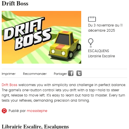
Drift Boss
Du 3 novembre au 11
décembre 2025
ESCALQUENS
Librairie Escalire
Imprimer
Recommander
Partager
Drift Boss
welcomes you with simplicity and challenge in perfect balance.
The game’s one-button control lets you drift with a tap—hold to steer
right, release to move left. It’s easy to learn but hard to master. Every turn
tests your reflexes, demanding precision and timing.
Publié par
mossstephe
Librairie Escalire, Escalquens