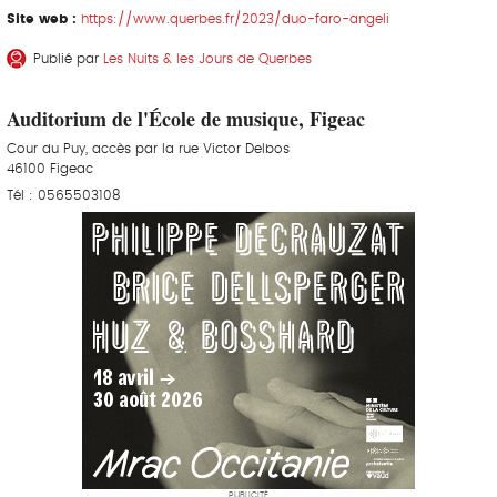
Site web :
https://www.querbes.fr/2023/duo-faro-angeli
Publié par
Les Nuits & les Jours de Querbes
Auditorium de l'École de musique, Figeac
Cour du Puy, accès par la rue Victor Delbos
46100 Figeac
Tél : 0565503108
PUBLICITÉ