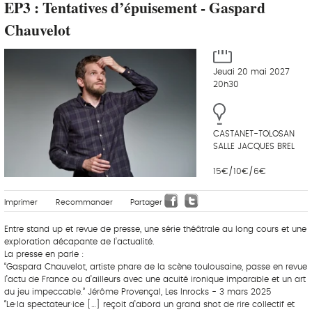
EP3 : Tentatives d’épuisement - Gaspard
Chauvelot
Jeudi 20 mai 2027
20h30
CASTANET-TOLOSAN
SALLE JACQUES BREL
15€/10€/6€
Imprimer
Recommander
Partager
Entre stand up et revue de presse, une série théâtrale au long cours et une
exploration décapante de l’actualité.
La presse en parle :
“Gaspard Chauvelot, artiste phare de la scène toulousaine, passe en revue
l’actu de France ou d’ailleurs avec une acuité ironique imparable et un art
du jeu impeccable.” Jérôme Provençal, Les Inrocks - 3 mars 2025
“Le·la spectateur·ice […] reçoit d’abord un grand shot de rire collectif et