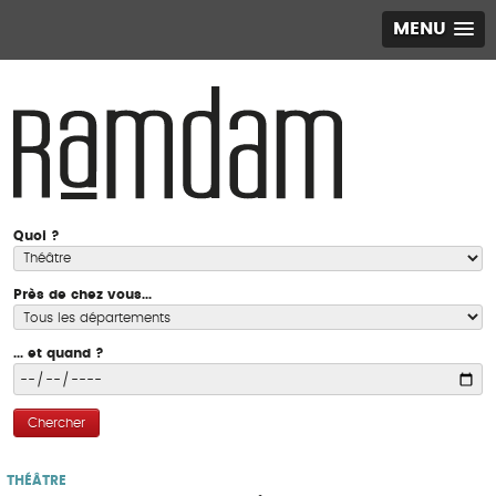
MENU
Quoi ?
Près de chez vous...
... et quand ?
Chercher
THÉÂTRE