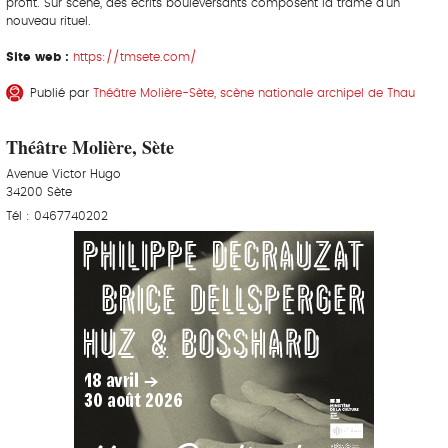
profit. Sur scène, des écrits bouleversants composent la trame d’un
nouveau rituel.
Site web :
https://tmsete.com/
Publié par
Théâtre Molière-Sète, scène nationale archipel de Thau
Théâtre Molière, Sète
Avenue Victor Hugo
34200 Sète
Tél : 0467740202