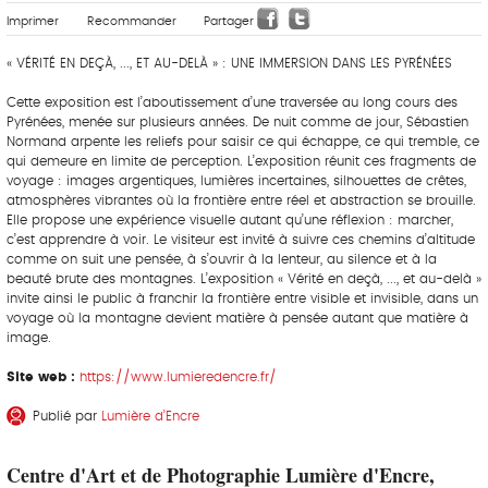
Imprimer
Recommander
Partager
« VÉRITÉ EN DEÇÀ, ..., ET AU-DELÀ » : UNE IMMERSION DANS LES PYRÉNÉES
Cette exposition est l’aboutissement d’une traversée au long cours des
Pyrénées, menée sur plusieurs années. De nuit comme de jour, Sébastien
Normand arpente les reliefs pour saisir ce qui échappe, ce qui tremble, ce
qui demeure en limite de perception. L’exposition réunit ces fragments de
voyage : images argentiques, lumières incertaines, silhouettes de crêtes,
atmosphères vibrantes où la frontière entre réel et abstraction se brouille.
Elle propose une expérience visuelle autant qu’une réflexion : marcher,
c’est apprendre à voir. Le visiteur est invité à suivre ces chemins d’altitude
comme on suit une pensée, à s’ouvrir à la lenteur, au silence et à la
beauté brute des montagnes. L’exposition « Vérité en deçà, ..., et au-delà »
invite ainsi le public à franchir la frontière entre visible et invisible, dans un
voyage où la montagne devient matière à pensée autant que matière à
image.
Site web :
https://www.lumieredencre.fr/
Publié par
Lumière d’Encre
Centre d'Art et de Photographie Lumière d'Encre,