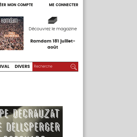
ÉER MON COMPTE
ME CONNECTER
ÉER MON COMPTE
ME CONNECTER
EXPOS
FESTIVAL
DIVERS
Découvrez le magazine
Ramdam 181 juillet-
août
RECHERCHER :
Rechercher
IVAL
DIVERS