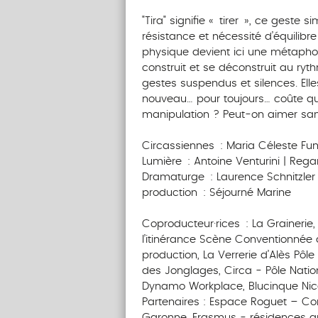
‎‎‎‎‎‎‎‎‎‎‎‎‎‎‎‎‎‎‎‎ ‎ ‎ ‎ ‎ ‎ ‎‎ ‎ ‎ ‎ ‎ ‎ ‎‎ ‎ ‎ ‎ ‎ ‎ ‎
"Tira" signifie « tirer », ce geste 
résistance et nécessité d’équilibr
physique devient ici une métaphor
construit et se déconstruit au ryth
gestes suspendus et silences. Elle
nouveau… pour toujours… coûte 
manipulation ? Peut-on aimer san
‎ ‎ ‎ ‎ ‎ ‎‎ ‎ ‎ ‎ ‎ ‎ ‎‎ ‎ ‎ ‎ ‎ ‎ ‎
Circassiennes : Maria Céleste Fun
Lumière : Antoine Venturini | Rega
Dramaturge : Laurence Schnitzler 
production : Séjourné Marine
‎‎‎ ‎ ‎ ‎ ‎ ‎ ‎‎ ‎ ‎ ‎ ‎ ‎ ‎‎ ‎ ‎ ‎ ‎ ‎ ‎
Coproducteur·rices : La Grainerie,
l’itinérance Scène Conventionnée d
production, La Verrerie d’Alès Pôl
des Jonglages, Circa - Pôle Natio
Dynamo Workplace, Blucinque Nic
Partenaires : Espace Roguet – Co
Garonne, Erasmus - résidences ap