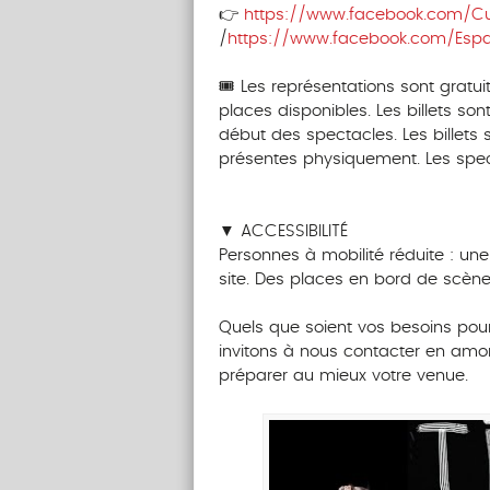
👉
https://www.facebook.com/Cu
/
https://www.facebook.com/Esp
‎‎‎‎‎ ‎ ‎ ‎ ‎ ‎ ‎‎ ‎ ‎ ‎ ‎ ‎ ‎‎ ‎ ‎ ‎ ‎ ‎ ‎
🎟️ Les représentations sont gratui
places disponibles. Les billets sont
début des spectacles. Les billet
présentes physiquement. Les spe
‎‎‎‎‎ ‎ ‎ ‎ ‎ ‎‎ ‎ ‎ ‎ ‎ ‎ ‎‎ ‎ ‎ ‎ ‎ ‎ ‎ ‎ ‎ ‎ ‎ ‎ ‎‎ ‎ ‎ ‎ ‎ ‎ ‎‎ ‎ ‎ ‎ ‎ ‎ ‎
▼ ACCESSIBILITÉ
Personnes à mobilité réduite : un
site. Des places en bord de scène
‎ ‎ ‎ ‎ ‎ ‎‎ ‎ ‎ ‎ ‎ ‎ ‎‎ ‎ ‎ ‎ ‎ ‎ ‎
Quels que soient vos besoins pour
invitons à nous contacter en amo
préparer au mieux votre venue.‎ ‎ ‎ ‎ ‎