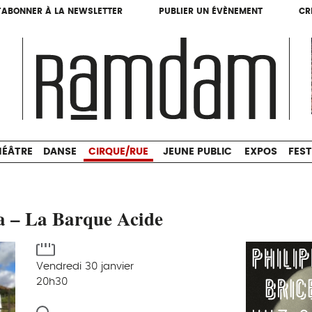
'ABONNER À LA NEWSLETTER
PUBLIER UN ÉVÈNEMENT
CR
'ABONNER À LA NEWSLETTER
PUBLIER UN ÉVÈNEMENT
CR
THÉÂTRE
DANSE
CIRQUE/RUE
JEUNE PUBLIC
HÉÂTRE
DANSE
CIRQUE/RUE
JEUNE PUBLIC
EXPOS
FEST
a – La Barque Acide
Vendredi 30 janvier
20h30