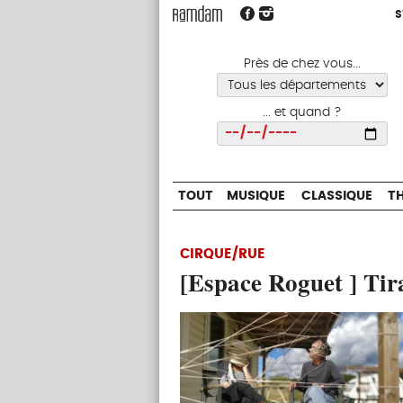
S
S
TOUT
MUSIQUE
CLASSIQUE
Près de chez vous...
... et quand ?
Choisir
TOUT
MUSIQUE
CLASSIQUE
T
CIRQUE/RUE
[Espace Roguet ] Tir