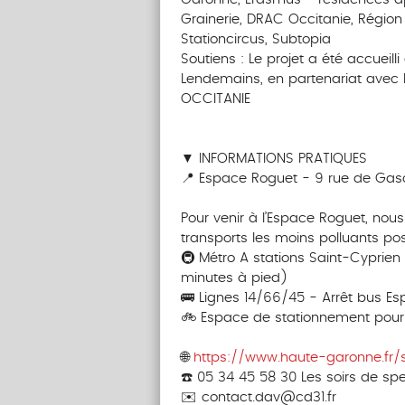
Grainerie, DRAC Occitanie, Région 
Stationcircus, Subtopia
Soutiens : Le projet a été accueill
Lendemains, en partenariat avec La
OCCITANIE
‎‎‎ ‎ ‎ ‎ ‎ ‎ ‎‎ ‎ ‎ ‎ ‎ ‎ ‎‎ ‎ ‎ ‎ ‎ ‎ ‎
‎‎‎ ‎ ‎ ‎ ‎ ‎ ‎‎ ‎ ‎ ‎ ‎ ‎ ‎‎ ‎
▼ INFORMATIONS PRATIQUES
📍 Espace Roguet - 9 rue de Gas
‎ ‎ ‎ ‎‎ ‎ ‎ ‎ ‎ ‎
Pour venir à l’Espace Roguet, nous
transports les moins polluants pos
🚇 Métro A stations Saint-Cyprien
minutes à pied)
🚌 Lignes 14/66/45 - Arrêt bus E
🚲 Espace de stationnement pour 
‎‎‎‎‎ ‎ ‎ ‎ ‎ ‎ ‎‎ ‎ ‎ ‎ ‎ ‎ ‎‎ ‎ ‎ ‎ ‎ ‎ ‎
🌐
https://www.haute-garonne.fr/
☎️ 05 34 45 58 30 Les soirs de sp
✉️ contact.dav@cd31.fr