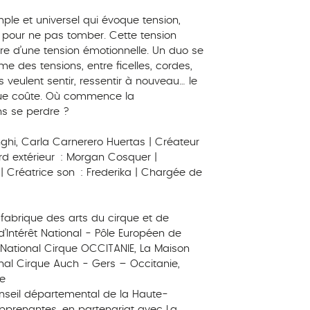
simple et universel qui évoque tension,
e pour ne pas tomber. Cette tension
e d’une tension émotionnelle. Un duo se
me des tensions, entre ficelles, cordes,
s veulent sentir, ressentir à nouveau… le
que coûte. Où commence la
s se perdre ?
ghi, Carla Carnerero Huertas | Créateur
rd extérieur : Morgan Cosquer |
| Créatrice son : Frederika | Chargée de
 fabrique des arts du cirque et de
’Intérêt National - Pôle Européen de
e National Cirque OCCITANIE, La Maison
nal Cirque Auch - Gers – Occitanie,
e
nseil départemental de la Haute-
prenantes, en partenariat avec La