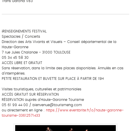
Trans Garona V83
‎ ‎ ‎‎ ‎ ‎ ‎ ‎ ‎ ‎‎ ‎ ‎ ‎ ‎ ‎ ‎
‎ ‎ ‎‎ ‎ ‎ ‎ ‎ ‎ ‎‎ ‎ ‎ ‎ ‎ ‎ ‎
ℹRENSEIGNEMENTS FESTIVAL
Spectacles / Concerts
Direction des Arts Vivants et Visuels – Conseil départemental de la
Haute-Garonne
7 rue Jules Chalande - 31000 TOULOUSE
05 34 45 58 30
ACCÈS LIBRE ET GRATUIT
Sans réservation, dans la limite des places disponibles. Annulés en cas
d’intempéries.
PETITE RESTAURATION ET BUVETTE SUR PLACE À PARTIR DE 19H
Visites touristiques, culturelles et patrimoniales
ACCÈS GRATUIT SUR RÉSERVATION
RÉSERVATION auprès d’Haute-Garonne Tourisme
05 61 99 44 00 / bienvenue@tourismehg.com
ou directement en ligne :
https://www.eventbrite.fr/o/haute-garonne-
tourisme-33612571433