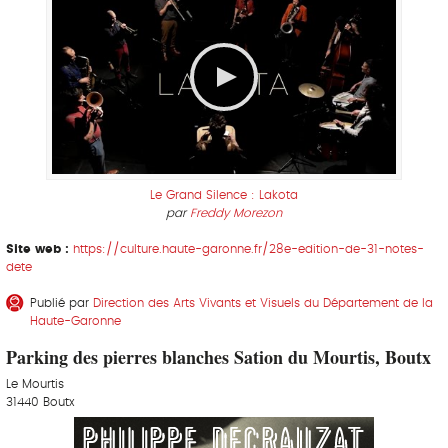
Le Grand Silence : Lakota
par
Freddy Morezon
Site web :
https://culture.haute-garonne.fr/28e-edition-de-31-notes-
dete
Publié par
Direction des Arts Vivants et Visuels du Département de la
Haute-Garonne
Parking des pierres blanches Sation du Mourtis, Boutx
Le Mourtis
31440 Boutx