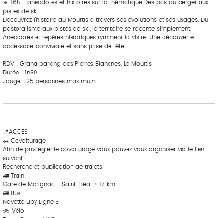
🔹 16h - anecdotes et histoires sur la thématique Des pas du berger aux
pistes de ski
Découvrez l’histoire du Mourtis à travers ses évolutions et ses usages. Du
pastoralisme aux pistes de ski, le territoire se raconte simplement.
Anecdotes et repères historiques rythment la visite. Une découverte
accessible, conviviale et sans prise de tête.
RDV : Grand parking des Pierres Blanches, Le Mourtis
Durée : 1h30
Jauge : 25 personnes maximum
‎ ‎ ‎‎ ‎ ‎ ‎ ‎ ‎ ‎‎ ‎ ‎ ‎ ‎ ‎ ‎
‎ ‎ ‎‎ ‎ ‎ ‎ ‎ ‎ ‎‎ ‎ ‎ ‎ ‎ ‎ ‎
📍ACCES
🚗 Covoiturage
Afin de privilégier le covoiturage vous pouvez vous organiser via le lien
suivant.
Recherche et publication de trajets
🚄 Train
Gare de Marignac - Saint-Béat > 17 km
🚌 Bus
Navette Lipy Ligne 3
🚲 Vélo