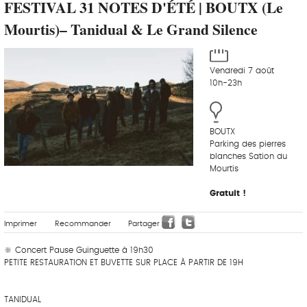
FESTIVAL 31 NOTES D'ÉTÉ | BOUTX (Le
Mourtis)– Tanidual & Le Grand Silence
Vendredi 7 août
10h-23h
BOUTX
Parking des pierres
blanches Sation du
Mourtis
Gratuit !
Imprimer
Recommander
Partager
🔆 Concert Pause Guinguette à 19h30
PETITE RESTAURATION ET BUVETTE SUR PLACE À PARTIR DE 19H
‎ ‎ ‎‎ ‎ ‎ ‎ ‎ ‎ ‎‎ ‎ ‎ ‎ ‎ ‎ ‎
TANIDUAL