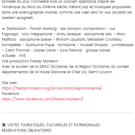
tombée du jour, l’orchestre livre un concert-spectacle inspiré de
l’Amérique du Nord du XIXème siècle, mêlant jazz et musiques populaires
dans une scénographie vivante, comme une ruée vers l’or aux accents de
western spaghetti.
‎‎ ‎ ‎ ‎ ‎ ‎ ‎‎ ‎ ‎ ‎ ‎ ‎ ‎
🔸 Distribution : Florian Nastorg : sax baryton, composition - Luc
Fagoaga : voix, mégaphone - Andy Leveque : saxophone alto - Marc
Maffiolo : saxophone basse - William Laudiant, Sébastien Cirotteau :
trompettes - Guillaume Pique : trombone - Youssef Ghazzal : contrebasse
- Clem Thomas : caisse claire - Loris Pertoldi : grosse caisse
🔸Durée : 1h15
Une production Freddy Morezon.
Avec le soutien de la DRAC Occitanie, de la Région Occitanie, du conseil
départemental de la Haute Garonne et Chez Lily, Germ-Louron.
Site web :
https://freddymorezon.org/productions/legrandsilence/
Facebook :
https://www.facebook.com/freddy.morezon/
‎ ‎ ‎‎ ‎ ‎ ‎ ‎ ‎ ‎‎ ‎ ‎ ‎ ‎ ‎ ‎
‎ ‎ ‎‎ ‎ ‎ ‎ ‎ ‎ ‎‎ ‎ ‎ ‎ ‎ ‎ ‎
🏛 VISITES TOURISTIQUES, CULTURELLES ET PATRIMONIALES
RÉSERVATIONS OBLIGATOIRES