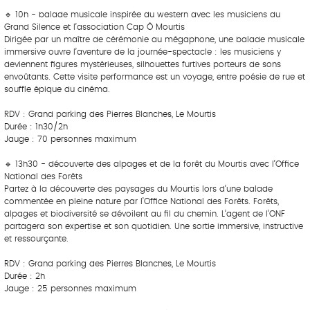
‎ ‎ ‎‎ ‎ ‎ ‎ ‎ ‎ ‎‎ ‎ ‎ ‎ ‎ ‎ ‎
🔹 10h - balade musicale inspirée du western avec les musiciens du
Grand Silence et l’association Cap Ô Mourtis
Dirigée par un maître de cérémonie au mégaphone, une balade musicale
immersive ouvre l’aventure de la journée-spectacle : les musiciens y
deviennent figures mystérieuses, silhouettes furtives porteurs de sons
envoûtants. Cette visite performance est un voyage, entre poésie de rue et
souffle épique du cinéma.
RDV : Grand parking des Pierres Blanches, Le Mourtis
Durée : 1h30/2h
Jauge : 70 personnes maximum
‎ ‎ ‎‎ ‎ ‎ ‎ ‎ ‎ ‎‎ ‎ ‎ ‎ ‎ ‎ ‎
🔹 13h30 - découverte des alpages et de la forêt du Mourtis avec l’Office
National des Forêts
Partez à la découverte des paysages du Mourtis lors d’une balade
commentée en pleine nature par l’Office National des Forêts. Forêts,
alpages et biodiversité se dévoilent au fil du chemin. L’agent de l’ONF
partagera son expertise et son quotidien. Une sortie immersive, instructive
et ressourçante.
RDV : Grand parking des Pierres Blanches, Le Mourtis
Durée : 2h
Jauge : 25 personnes maximum
‎ ‎ ‎‎ ‎ ‎ ‎ ‎ ‎ ‎‎ ‎ ‎ ‎ ‎ ‎ ‎