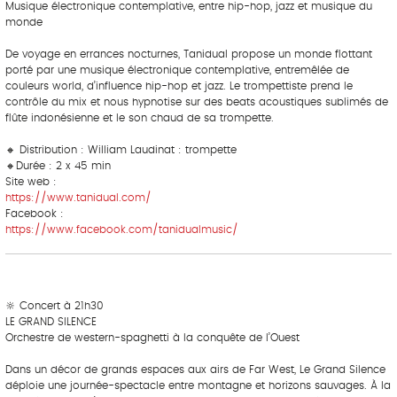
Musique électronique contemplative, entre hip-hop, jazz et musique du
monde
‎ ‎ ‎‎ ‎ ‎ ‎ ‎ ‎ ‎‎ ‎ ‎ ‎ ‎ ‎ ‎
De voyage en errances nocturnes, Tanidual propose un monde flottant
porté par une musique électronique contemplative, entremêlée de
couleurs world, d’influence hip-hop et jazz. Le trompettiste prend le
contrôle du mix et nous hypnotise sur des beats acoustiques sublimés de
flûte indonésienne et le son chaud de sa trompette.
‎ ‎ ‎‎ ‎ ‎ ‎ ‎ ‎ ‎‎ ‎ ‎ ‎ ‎ ‎ ‎
🔸 Distribution : William Laudinat : trompette
🔸Durée : 2 x 45 min
Site web :
https://www.tanidual.com/
Facebook :
https://www.facebook.com/tanidualmusic/
‎ ‎ ‎‎ ‎ ‎ ‎ ‎ ‎ ‎‎ ‎ ‎ ‎ ‎ ‎ ‎
🔆 Concert à 21h30
LE GRAND SILENCE
Orchestre de western-spaghetti à la conquête de l’Ouest
‎ ‎ ‎‎ ‎ ‎ ‎ ‎ ‎ ‎‎ ‎ ‎ ‎ ‎ ‎ ‎
Dans un décor de grands espaces aux airs de Far West, Le Grand Silence
déploie une journée-spectacle entre montagne et horizons sauvages. À la