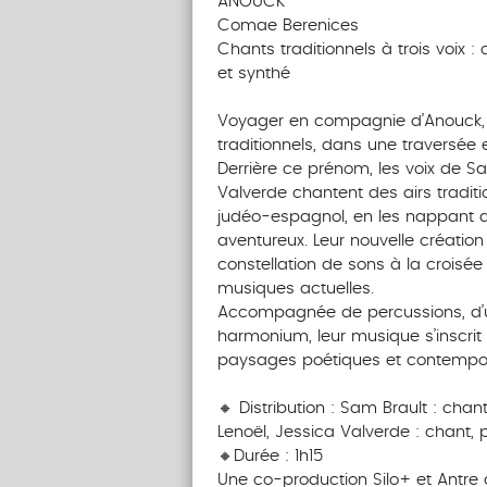
ANOUCK
Comae Berenices
Chants traditionnels à trois voix :
et synthé
‎ ‎ ‎‎ ‎ ‎ ‎ ‎ ‎ ‎‎ ‎ ‎ ‎ ‎ ‎ ‎
Voyager en compagnie d’Anouck, c
traditionnels, dans une traversée
Derrière ce prénom, les voix de Sa
Valverde chantent des airs traditi
judéo-espagnol, en les nappant d
aventureux. Leur nouvelle créatio
constellation de sons à la croisée
musiques actuelles.
Accompagnée de percussions, d’un
harmonium, leur musique s’inscrit 
paysages poétiques et contempor
‎‎ ‎ ‎ ‎ ‎ ‎ ‎‎ ‎ ‎ ‎ ‎ ‎ ‎
🔸 Distribution : Sam Brault : chan
Lenoël, Jessica Valverde : chant, 
🔸Durée : 1h15
Une co-production Silo+ et Antre