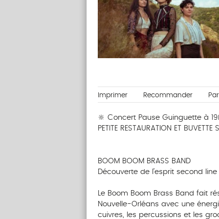
Imprimer
Recommander
Pa
🔆 Concert Pause Guinguette à 1
PETITE RESTAURATION ET BUVETTE S
‎ ‎ ‎‎ ‎ ‎ ‎ ‎ ‎ ‎‎ ‎ ‎ ‎ ‎ ‎ ‎
BOOM BOOM BRASS BAND
Découverte de l’esprit second line
‎ ‎ ‎‎ ‎ ‎ ‎ ‎ ‎ ‎‎ ‎ ‎ ‎ ‎ ‎ ‎
Le Boom Boom Brass Band fait rés
Nouvelle-Orléans avec une énergie
cuivres, les percussions et les g