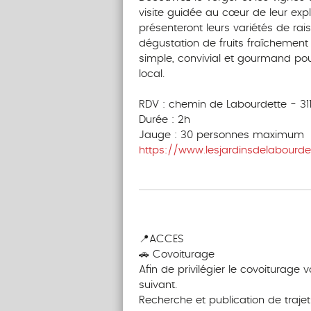
visite guidée au cœur de leur expl
présenteront leurs variétés de ra
dégustation de fruits fraîchement
simple, convivial et gourmand pour
local.
RDV : chemin de Labourdette - 31
Durée : 2h
Jauge : 30 personnes maximum
https://www.lesjardinsdelabourdet
‎ ‎ ‎‎ ‎ ‎ ‎ ‎ ‎ ‎‎ ‎ ‎ ‎ ‎ ‎ ‎
‎ ‎ ‎‎ ‎ ‎ ‎ ‎ ‎ ‎‎ ‎ ‎ ‎ ‎ ‎ ‎
📍ACCES
🚗 Covoiturage
Afin de privilégier le covoiturage 
suivant.
Recherche et publication de trajet