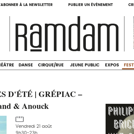
'ABONNER À LA NEWSLETTER
PUBLIER UN ÉVÈNEMENT
CR
'ABONNER À LA NEWSLETTER
PUBLIER UN ÉVÈNEMENT
CR
THÉÂTRE
DANSE
CIRQUE/RUE
JEUNE PUBLIC
HÉÂTRE
DANSE
CIRQUE/RUE
JEUNE PUBLIC
EXPOS
FEST
S D'ÉTÉ | GRÉPIAC –
and & Anouck
Vendredi 21 août
9h30-23h