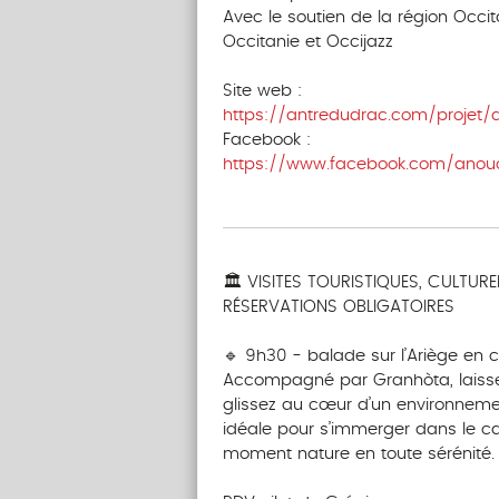
Avec le soutien de la région Occit
Occitanie et Occijazz
Site web :
https://antredudrac.com/projet/
Facebook :
https://www.facebook.com/anou
‎ ‎ ‎‎ ‎ ‎ ‎ ‎ ‎ ‎‎ ‎ ‎ ‎ ‎ ‎ ‎
‎ ‎‎ ‎ ‎ ‎ ‎ ‎ ‎‎ ‎ ‎ ‎ ‎ ‎ ‎ ‎ ‎‎ ‎ ‎ ‎ ‎ ‎ ‎‎ ‎ ‎ ‎ ‎ ‎ ‎
🏛 VISITES TOURISTIQUES, CULTURE
RÉSERVATIONS OBLIGATOIRES
‎ ‎ ‎‎ ‎ ‎ ‎ ‎ ‎ ‎‎ ‎ ‎ ‎ ‎ ‎ ‎
🔹 9h30 - balade sur l’Ariège en
Accompagné par Granhòta, laissez
glissez au cœur d’un environnem
idéale pour s’immerger dans le cad
moment nature en toute sérénité.