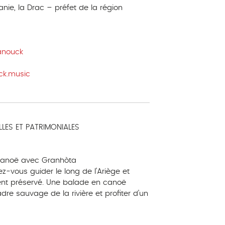
anie, la Drac – préfet de la région
anouck
ck.music
LLES ET PATRIMONIALES
 canoë avec Granhòta
-vous guider le long de l’Ariège et
ent préservé. Une balade en canoë
re sauvage de la rivière et profiter d’un