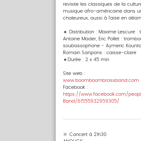
revisite les classiques de la cultur
musique afro-américaine dans un
chaleureux, aussi à l’aise en déa
‎ ‎ ‎‎ ‎ ‎ ‎ ‎ ‎ ‎‎ ‎ ‎ ‎ ‎ ‎ ‎
🔸 Distribution : Maxime Lescure 
Antoine Mader, Eric Pollet : trombo
soubassophone - Aymeric Kounta-
Romain Sanpons : caisse-claire
🔸Durée : 2 x 45 min
Site web :
www.boomboombrassband.com
Facebook :
https://www.facebook.com/peo
Band/61555932959305/
‎ ‎ ‎‎ ‎ ‎ ‎ ‎ ‎ ‎‎ ‎ ‎ ‎ ‎ ‎ ‎
‎ ‎ ‎‎ ‎ ‎ ‎ ‎ ‎ ‎‎ ‎ ‎ ‎ ‎ ‎ ‎
🔆 Concert à 21h30