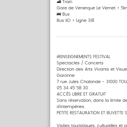
🚄 Train
Gare de Venerque Le Vernet > 5
🚌 Bus
Bus liO > Ligne 318
‎ ‎ ‎‎ ‎ ‎ ‎ ‎ ‎ ‎‎ ‎ ‎ ‎ ‎ ‎ ‎
‎ ‎ ‎‎ ‎ ‎ ‎ ‎ ‎ ‎‎ ‎ ‎ ‎ ‎ ‎ ‎
ℹRENSEIGNEMENTS FESTIVAL
Spectacles / Concerts
Direction des Arts Vivants et Vis
Garonne
7 rue Jules Chalande - 31000 TO
05 34 45 58 30
ACCÈS LIBRE ET GRATUIT
Sans réservation, dans la limite 
d’intempéries.
PETITE RESTAURATION ET BUVETTE S
Visites touristiques, culturelles et