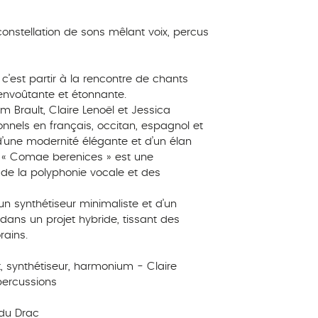
 constellation de sons mêlant voix, percus
’est partir à la rencontre de chants
 envoûtante et étonnante.
m Brault, Claire Lenoël et Jessica
onnels en français, occitan, espagnol et
’une modernité élégante et d’un élan
n « Comae berenices » est une
 de la polyphonie vocale et des
 synthétiseur minimaliste et d’un
dans un projet hybride, tissant des
ains.
t, synthétiseur, harmonium - Claire
percussions
 du Drac