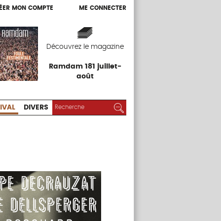
ÉER MON COMPTE
ME CONNECTER
ÉER MON COMPTE
ME CONNECTER
EXPOS
FESTIVAL
DIVERS
Découvrez le magazine
Ramdam 181 juillet-
août
RECHERCHER :
Rechercher
IVAL
DIVERS