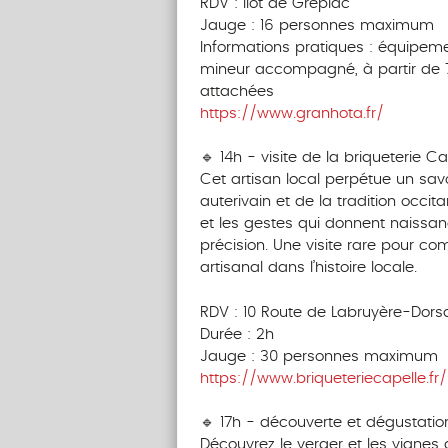
RDV : ilot de Grépiac
Jauge : 16 personnes maximum
Informations pratiques : équipemen
mineur accompagné, à partir de 
attachées
https://www.granhota.fr/
‎ ‎ ‎‎ ‎ ‎ ‎ ‎ ‎ ‎‎ ‎ ‎ ‎ ‎ ‎ ‎
🔹 14h - visite de la briqueterie Ca
Cet artisan local perpétue un sa
auterivain et de la tradition occi
et les gestes qui donnent naissa
précision. Une visite rare pour c
artisanal dans l’histoire locale.
RDV : 10 Route de Labruyère-Dors
Durée : 2h
Jauge : 30 personnes maximum
https://www.briqueteriecapelle.fr/
‎ ‎‎ ‎ ‎ ‎ ‎ ‎ ‎‎ ‎ ‎ ‎ ‎ ‎ ‎
🔹 17h - découverte et dégustatio
Découvrez le verger et les vignes 