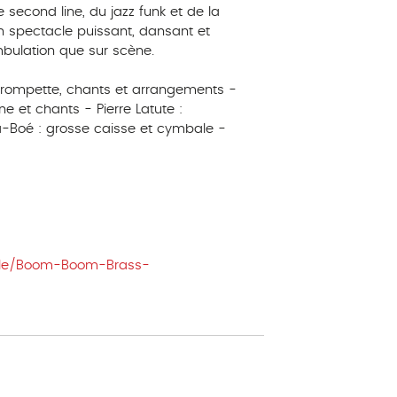
e second line, du jazz funk et de la
 spectacle puissant, dansant et
mbulation que sur scène.
: trompette, chants et arrangements -
ne et chants - Pierre Latute :
Boé : grosse caisse et cymbale -
ple/Boom-Boom-Brass-