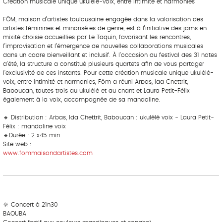
Création musicale unique ukulélé-voix, entre intimité et harmonies
‎ ‎ ‎‎ ‎ ‎ ‎ ‎ ‎ ‎‎ ‎ ‎ ‎ ‎ ‎ ‎
FÔM, maison d’artistes toulousaine engagée dans la valorisation des
artistes féminines et minorisé·es de genre, est à l’initiative des jams en
mixité choisie accueillies par Le Taquin, favorisant les rencontres,
l’improvisation et l’émergence de nouvelles collaborations musicales
dans un cadre bienveillant et inclusif. À l’occasion du festival des 31 notes
d’été, la structure a constitué plusieurs quartets afin de vous partager
l’exclusivité de ces instants. Pour cette création musicale unique ukulélé-
voix, entre intimité et harmonies, Fôm a réuni Arbas, Ida Chettrit,
Baboucan, toutes trois au ukulélé et au chant et Laura Petit-Félix
également à la voix, accompagnée de sa mandoline.
‎ ‎ ‎‎ ‎ ‎ ‎ ‎ ‎ ‎‎ ‎ ‎ ‎ ‎ ‎ ‎
🔸 Distribution : Arbas, Ida Chettrit, Baboucan : ukulélé voix - Laura Petit-
Félix : mandoline voix
🔸Durée : 2 x45 min
Site web :
www.fommaisondartistes.com
‎ ‎ ‎‎ ‎ ‎ ‎ ‎ ‎ ‎‎ ‎ ‎ ‎ ‎ ‎ ‎
‎ ‎ ‎‎ ‎ ‎ ‎ ‎ ‎ ‎‎ ‎ ‎ ‎ ‎ ‎ ‎
🔆 Concert à 21h30
BAOUBA