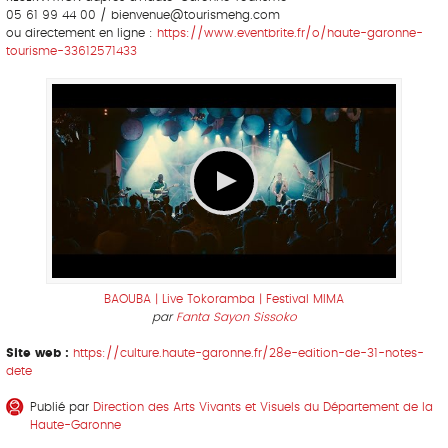
05 61 99 44 00 / bienvenue@tourismehg.com
ou directement en ligne :
https://www.eventbrite.fr/o/haute-garonne-
tourisme-33612571433
BAOUBA | Live Tokoramba | Festival MIMA
par
Fanta Sayon Sissoko
Site web :
https://culture.haute-garonne.fr/28e-edition-de-31-notes-
dete
Publié par
Direction des Arts Vivants et Visuels du Département de la
Haute-Garonne