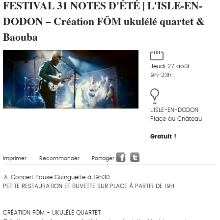
FESTIVAL 31 NOTES D'ÉTÉ | L'ISLE-EN-
DODON – Création FÔM ukulélé quartet &
Baouba
Jeudi 27 août
9h-23h
L'ISLE-EN-DODON
Place du Château
Gratuit !
Imprimer
Recommander
Partager
🔆 Concert Pause Guinguette à 19h30
PETITE RESTAURATION ET BUVETTE SUR PLACE À PARTIR DE 19H
‎ ‎ ‎‎ ‎ ‎ ‎ ‎ ‎ ‎‎ ‎ ‎ ‎ ‎ ‎ ‎
CRÉATION FÔM - UKULÉLÉ QUARTET