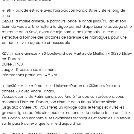
‎ ‎ ‎‎ ‎ ‎ ‎ ‎ ‎ ‎‎ ‎ ‎ ‎ ‎ ‎ ‎
🔹 9h - balade estivale avec l’association Rando Save L’Isle le long de
l’eau
Depuis la mairie annexe, le parcours longe le canal jusqu’au lac et son
écrin de verdure. Une halte à la digue permet d’apprécier le paysage et le
murmure de la Save, avant de rejoindre le pas japonais. Le retour
s’effectue à l’ombre des platanes de l’avenue des Martiagues, pour une
balade estivale agréable et accessible.
RDV : mairie annexe - 36 boulevard des Martyrs de Meilhan - 31230 L’Isle-
en-Dodon
Durée : 1h30
Jauge : 5 personnes minimum
Informations pratiques : 4.5 km
‎ ‎ ‎‎ ‎ ‎ ‎ ‎ ‎ ‎‎ ‎ ‎ ‎ ‎ ‎ ‎
🔹 14h30 - visite mémorielle : L’Isle-en-Dodon du XIXème siècle aux
années 70 avec André Tandou
L’association L’Isle Patrimoine, avec André Tandou son président, vous
racontera L’Isle-en-Dodon, son histoire de la fin du XIXème siècle
jusqu’aux années 70. Vous ferez un voyage dans le temps et vivrez les
grandes lignes de l’histoire locale et nationale ; la période faste de L’Isle-
en-Dodon, son économie, ses avancées techniques et sociales. Un retour
sur le passé qui explique la ville d’aujourd’hui.