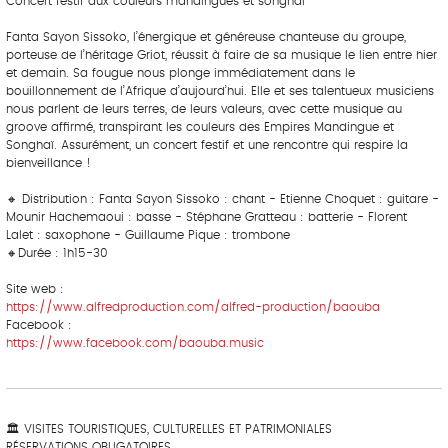
Concert festif aux couleurs mandingues et songhaï
‎ ‎ ‎‎ ‎ ‎ ‎ ‎ ‎ ‎‎ ‎ ‎ ‎ ‎ ‎ ‎
Fanta Sayon Sissoko, l’énergique et généreuse chanteuse du groupe,
porteuse de l’héritage Griot, réussit à faire de sa musique le lien entre hier
et demain. Sa fougue nous plonge immédiatement dans le
bouillonnement de l’Afrique d’aujourd’hui. Elle et ses talentueux musiciens
nous parlent de leurs terres, de leurs valeurs, avec cette musique au
groove affirmé, transpirant les couleurs des Empires Mandingue et
Songhaï. Assurément, un concert festif et une rencontre qui respire la
bienveillance !
‎ ‎ ‎ ‎ ‎ ‎‎ ‎ ‎ ‎ ‎ ‎ ‎
🔸 Distribution : Fanta Sayon Sissoko : chant - Etienne Choquet : guitare -
Mounir Hachemaoui : basse - Stéphane Gratteau : batterie - Florent
Lalet : saxophone - Guillaume Pique : trombone
🔸Durée : 1h15-30
Site web :
https://www.alfredproduction.com/alfred-production/baouba
Facebook :
https://www.facebook.com/baouba.music
‎ ‎ ‎‎ ‎ ‎ ‎ ‎ ‎ ‎‎ ‎ ‎ ‎ ‎ ‎ ‎
‎ ‎‎ ‎ ‎ ‎ ‎ ‎ ‎‎ ‎ ‎ ‎ ‎ ‎ ‎ ‎ ‎‎ ‎ ‎ ‎ ‎ ‎ ‎‎ ‎ ‎ ‎ ‎ ‎ ‎
🏛 VISITES TOURISTIQUES, CULTURELLES ET PATRIMONIALES
RÉSERVATIONS OBLIGATOIRES