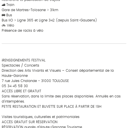
🚄 Train
Gare de Martres-Tolosane > 31km
🚌 Bus
Bus liO > Ligne 365 et Ligne 342 (depuis Saint-Gaudens)
🚲 Vélo
Présence de racks à vélo
‎ ‎ ‎‎ ‎ ‎ ‎ ‎ ‎ ‎‎ ‎ ‎ ‎ ‎ ‎ ‎
‎ ‎ ‎‎ ‎ ‎ ‎ ‎ ‎ ‎‎ ‎ ‎ ‎ ‎ ‎ ‎
ℹRENSEIGNEMENTS FESTIVAL
Spectacles / Concerts
Direction des Arts Vivants et Visuels – Conseil départemental de la
Haute-Garonne
7 rue Jules Chalande - 31000 TOULOUSE
05 34 45 58 30
ACCÈS LIBRE ET GRATUIT
Sans réservation, dans la limite des places disponibles. Annulés en cas
d’intempéries.
PETITE RESTAURATION ET BUVETTE SUR PLACE À PARTIR DE 19H
Visites touristiques, culturelles et patrimoniales
ACCÈS GRATUIT SUR RÉSERVATION
RÉSERVATION auprès d’Haute-Garonne Tourisme