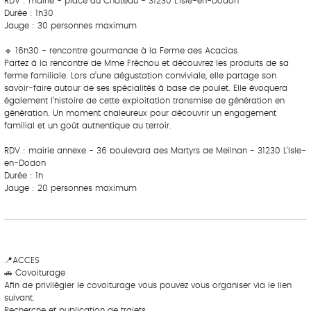
RDV : mairie - place du Château - 31230 L’Isle-en-Dodon
Durée : 1h30
Jauge : 30 personnes maximum
‎ ‎‎ ‎ ‎ ‎ ‎ ‎ ‎‎ ‎ ‎ ‎ ‎ ‎ ‎
🔹 16h30 - rencontre gourmande à la Ferme des Acacias
Partez à la rencontre de Mme Fréchou et découvrez les produits de sa
ferme familiale. Lors d’une dégustation conviviale, elle partage son
savoir-faire autour de ses spécialités à base de poulet. Elle évoquera
également l’histoire de cette exploitation transmise de génération en
génération. Un moment chaleureux pour découvrir un engagement
familial et un goût authentique du terroir.
RDV : mairie annexe - 36 boulevard des Martyrs de Meilhan - 31230 L’Isle-
en-Dodon
Durée : 1h
Jauge : 20 personnes maximum
‎ ‎ ‎‎ ‎ ‎ ‎ ‎ ‎ ‎‎ ‎ ‎ ‎ ‎ ‎ ‎
‎ ‎ ‎‎ ‎ ‎ ‎ ‎ ‎ ‎‎ ‎ ‎ ‎ ‎ ‎ ‎
📍ACCES
🚗 Covoiturage
Afin de privilégier le covoiturage vous pouvez vous organiser via le lien
suivant.
Recherche et publication de trajets