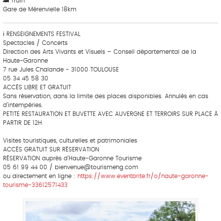
🚄 Train
Gare de Mérenvielle 18km
ℹ RENSEIGNEMENTS FESTIVAL
Spectacles / Concerts
Direction des Arts Vivants et Visuels – Conseil départemental de la
Haute-Garonne
7 rue Jules Chalande - 31000 TOULOUSE
05 34 45 58 30
ACCÈS LIBRE ET GRATUIT
Sans réservation, dans la limite des places disponibles. Annulés en cas
d’intempéries.
PETITE RESTAURATION ET BUVETTE AVEC AUVERGNE ET TERROIRS SUR PLACE À
PARTIR DE 12H
Visites touristiques, culturelles et patrimoniales
ACCÈS GRATUIT SUR RÉSERVATION
RÉSERVATION auprès d’Haute-Garonne Tourisme
05 61 99 44 00 / bienvenue@tourismehg.com
ou directement en ligne :
https://www.eventbrite.fr/o/haute-garonne-
tourisme-33612571433