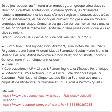
En ce jour boueux, au fin fond d’un marécage, un groupe d’individus se
réunit pour célébrer. Toutes dans la même gadoue, les différentes
relations apparaissent et les états d’âmes surgissent. Souvent dépassé.es
par les évènements, les personnages cultivent malgré elleux un tableau
chaotique et burlesque. Chacun.e est guidé.e par ses fièvres mais tous et
toutes partagent le même but : sortir de la terre molle dans laquelle ils et
elles se noient.
Fêter ou sombrer, leur devise pour ne pas s’enliser... à jamais.
🔸 Distribution : Eline Nijboer, Iban Miremont, Juan Mateo De Las Casas
Felgueroso, June Serna Villareal, Matias Fernando Nicolas Nunez Mansilla,
Malena Del Frari, Matias Benjamin Alarcon Perez, Shana Abidts, Thomas
Genevet, Yann Virot : cirque et musique
🔸Durée : 1h15
🔸Coproductions : UP - Circus & Performing Arts et L’Espace Périphérique
🔸Partenariats : Pôle National Cirque Circa ; Pôle National Cirque La
Cascade ; Pôle National Cirque Latitude 50 ; La Fabrique des arts du
cirque et de l’itinérance La Grainerie et Up - Circus & Performing Arts.
Site web :
https://www.bislaccocollectif.wixsite.com/bislacco-collectif
Facebook :
https://www.facebook.com/profile.php?d=61588350367238