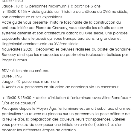
Durée : 1h30
Jauge : 10 à 15 personnes maximum / à partir de 6 ans
🔹 13h30 & 15h - visite guidée sur l’histoire du château du XVIème siècle,
son architecture et ses expositions
Votre guide vous présente l’histoire fascinante de la construction du
château initiée par Pierre de Cheverry, vous dévoile les détails de son
système défensif et son architecture datant du XVIe siècle. Une plongée
captivante dans le passé qui vous transportera dans la grandeur et
l’ingéniosité architecturale du XVIème siècle.
Nouveautés 2026 : découvrez les oeuvres réalisées au pastel de Sandrine
Banessy ainsi que les maquettes du patrimoine toulousain réalisées par
Roger Puntous.
RDV : à l’entrée du château
Durée : 1h15
Jauge : 40 personnes maximum
♿ Accès aux personnes en situation de handicap via un ascenseur
🔹 13h30 & 15h30 - atelier d’initiation à l’enluminure avec Aline Bonafoux -
“D’or et de couleurs”
Pratiquée depuis le Moyen Âge, l’enluminure est un art subtil aux charmes
particuliers : la touche du pinceau sur un parchemin, la pose délicate de
la feuille d’or, la préparation des couleurs, leurs transparences. L’atelier
vous permettra de composer une initiale enluminée (lettrine) et d’en
aborder les différentes étapes de création.