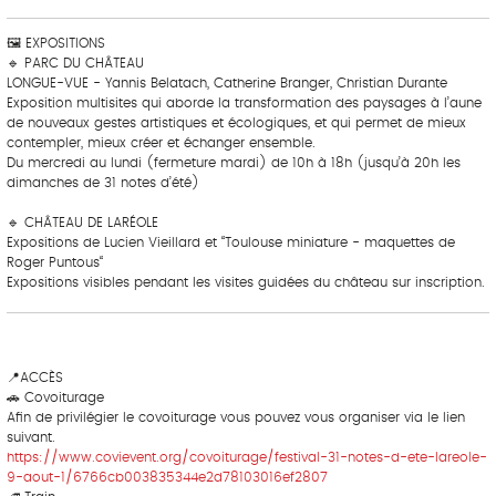
🖼 EXPOSITIONS
🔹 PARC DU CHÂTEAU
LONGUE-VUE - Yannis Belatach, Catherine Branger, Christian Durante
Exposition multisites qui aborde la transformation des paysages à l’aune
de nouveaux gestes artistiques et écologiques, et qui permet de mieux
contempler, mieux créer et échanger ensemble.
Du mercredi au lundi (fermeture mardi) de 10h à 18h (jusqu’à 20h les
dimanches de 31 notes d’été)
🔹 CHÂTEAU DE LARÉOLE
Expositions de Lucien Vieillard et “Toulouse miniature - maquettes de
Roger Puntous“
Expositions visibles pendant les visites guidées du château sur inscription.
📍ACCÈS
🚗 Covoiturage
Afin de privilégier le covoiturage vous pouvez vous organiser via le lien
suivant.
https://www.covievent.org/covoiturage/festival-31-notes-d-ete-lareole-
9-aout-1/6766cb003835344e2d78103016ef2807