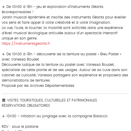
‎ ‎‎
🔹 De 10h30 à 18h - jeu et exploration d’Instruments Géants
écoresponsables !
Jardin musical éphémère et insolite des Instruments Géants pour éveiller
vos sens et faire appel à votre créativité et à votre imagination.
La vue, l’ouïe, le toucher, la mobilité sont sollicités dans une expérience
d’éveil musical écologique articulée autour d’un spectacle interactif
unique en son genre.
https://instrumentsgeants.fr
🔹 De 10h30 à 18h - découverte de la teinture au pastel « Bleu Pastel »
avec Vanessa Boudet
Découverte ludique de la teinture au pastel avec Vanessa Boudet,
spécialiste de cette plante et de ses usages. Autour de sa cuve dans son
cabinet de curiosité, Vanessa partagera son expérience et proposera des
démonstrations de teintures.
Proposé par les Archives Départementales
🏛 VISITES TOURISTIQUES, CULTURELLES ET PATRIMONIALES
RÉSERVATIONS OBLIGATOIRES
🔹 10h30 - initiation au jonglage avec la compagnie Bislacco
RDV : sous le platane