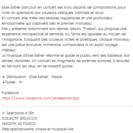
Elise Esther parcourt en concert ses trois albums de compositions pour
livrer un spectacle aux couleurs celtiques, intimiste et doux.
En concert, elle mêle des textures aquatiques et une profondeur
émotionnelle qui captivent dès le premier morceau.
Elle y présente notamment son dernier album, “Poesia”, qui propose une
expérience introspective et sensible, où l’âme est apaisée au moyen de
l’imaginaire. Evoquant des couleurs riches et poétiques, chaque morceau
est une pièce évolutive, immersive, comparable à un subtil voyage
intérieur.
La musique d’Elise Esther résonne et guide le public vers des tableaux aux
teintes vibrantes. Un concert en fragments de poèmes sonores, à écouter
en fermant les yeux, en se laissant porter...
🔸 Distribution : Elise Esther : harpe
🔸Durée : 1h
Facebook :
https://www.facebook.com/eliseestherharp
🔆 Spectacle à 18h
COLLECTIF BISLACCO
SMOOTH AS FIASCO
Fête spectaculaire, cirque et musique live