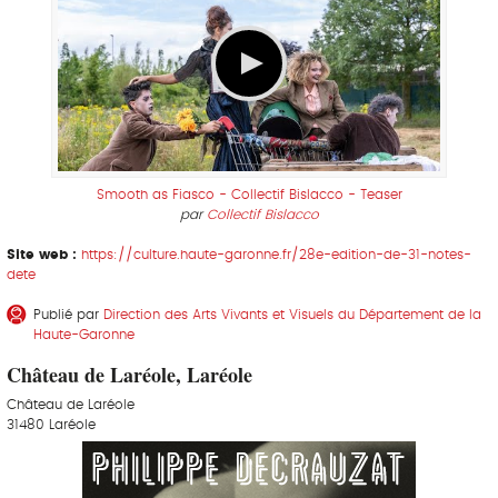
Smooth as Fiasco - Collectif Bislacco - Teaser
par
Collectif Bislacco
Site web :
https://culture.haute-garonne.fr/28e-edition-de-31-notes-
dete
Publié par
Direction des Arts Vivants et Visuels du Département de la
Haute-Garonne
Château de Laréole, Laréole
Château de Laréole
31480 Laréole