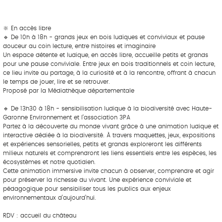
‎ ‎ ‎‎ ‎ ‎ ‎ ‎ ‎ ‎‎ ‎ ‎ ‎ ‎ ‎ ‎
🔆 En accès libre
🔹 De 10h à 18h - grands jeux en bois ludiques et conviviaux et pause
douceur au coin lecture, entre histoires et imaginaire
Un espace détente et ludique, en accès libre, accueille petits et grands
pour une pause conviviale. Entre jeux en bois traditionnels et coin lecture,
ce lieu invite au partage, à la curiosité et à la rencontre, offrant à chacun
le temps de jouer, lire et se retrouver.
Proposé par la Médiathèque départementale
🔹 De 13h30 à 18h - sensibilisation ludique à la biodiversité avec Haute-
Garonne Environnement et l’association 3PA
Partez à la découverte du monde vivant grâce à une animation ludique et
interactive dédiée à la biodiversité. À travers maquettes, jeux, expositions
et expériences sensorielles, petits et grands exploreront les différents
milieux naturels et comprendront les liens essentiels entre les espèces, les
écosystèmes et notre quotidien.
Cette animation immersive invite chacun à observer, comprendre et agir
pour préserver la richesse du vivant. Une expérience conviviale et
pédagogique pour sensibiliser tous les publics aux enjeux
environnementaux d’aujourd’hui.
RDV : accueil du château