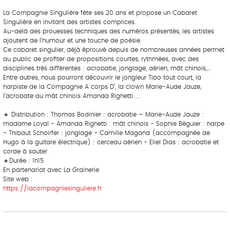
‎ ‎ ‎‎ ‎ ‎ ‎ ‎ ‎ ‎‎ ‎ ‎ ‎ ‎ ‎ ‎
La Compagnie Singulière fête ses 20 ans et propose un Cabaret
Singulière en invitant des artistes complices.
Au-delà des prouesses techniques des numéros présentés, les artistes
ajoutent de l’humour et une touche de poésie.
Ce cabaret singulier, déjà éprouvé depuis de nombreuses années permet
au public de profiter de propositions courtes, rythmées, avec des
disciplines très différentes : acrobatie, jonglage, aérien, mât chinois,…
Entre autres, nous pourront découvrir le jongleur Tibo tout court, la
harpiste de la Compagnie A corps D’, la clown Marie-Aude Jauze,
l’acrobate au mât chinois Amanda Righetti ...
‎‎ ‎ ‎ ‎ ‎ ‎ ‎‎ ‎ ‎ ‎ ‎ ‎ ‎
🔸 Distribution : Thomas Bodinier : acrobatie – Marie-Aude Jauze :
madame Loyal - Amanda Righetti : mât chinois - Sophie Béguier : harpe
- Thibaut Schoirfer : jonglage - Camille Magand (accompagnée de
Hugo à la guitare électrique) : cerceau aérien - Eliel Dias : acrobatie et
corde à sauter
🔸Durée : 1h15
En partenariat avec La Grainerie
Site web :
https://lacompagniesinguliere.fr
‎ ‎ ‎‎ ‎ ‎ ‎ ‎ ‎ ‎‎ ‎ ‎ ‎ ‎ ‎ ‎
‎ ‎ ‎‎ ‎ ‎ ‎ ‎ ‎ ‎‎ ‎ ‎ ‎ ‎ ‎ ‎