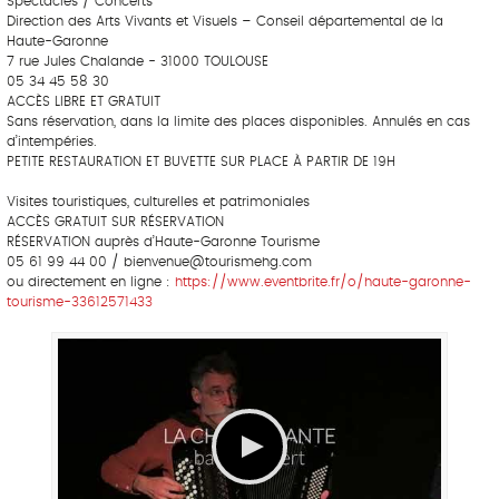
Spectacles / Concerts
Direction des Arts Vivants et Visuels – Conseil départemental de la
Haute-Garonne
7 rue Jules Chalande - 31000 TOULOUSE
05 34 45 58 30
ACCÈS LIBRE ET GRATUIT
Sans réservation, dans la limite des places disponibles. Annulés en cas
d’intempéries.
PETITE RESTAURATION ET BUVETTE SUR PLACE À PARTIR DE 19H
Visites touristiques, culturelles et patrimoniales
ACCÈS GRATUIT SUR RÉSERVATION
RÉSERVATION auprès d’Haute-Garonne Tourisme
05 61 99 44 00 / bienvenue@tourismehg.com
ou directement en ligne :
https://www.eventbrite.fr/o/haute-garonne-
tourisme-33612571433