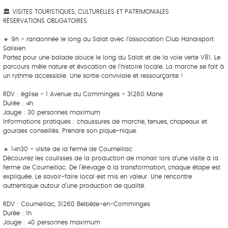
🏛 VISITES TOURISTIQUES, CULTURELLES ET PATRIMONIALES
RÉSERVATIONS OBLIGATOIRES
‎ ‎ ‎‎ ‎ ‎ ‎ ‎ ‎ ‎‎ ‎ ‎ ‎ ‎ ‎ ‎
🔹 9h - randonnée le long du Salat avec l’association Club Handisport
Salisien
Partez pour une balade douce le long du Salat et de la voie verte V81. Le
parcours mêle nature et évocation de l’histoire locale. La marche se fait à
un rythme accessible. Une sortie conviviale et ressourçante !
RDV : église - 1 Avenue du Comminges - 31260 Mane
Durée : 4h
Jauge : 30 personnes maximum
Informations pratiques : chaussures de marche, tenues, chapeaux et
gourdes conseillés. Prendre son pique-nique.
‎ ‎ ‎‎ ‎ ‎ ‎ ‎ ‎ ‎‎ ‎ ‎ ‎ ‎ ‎ ‎
🔹 14h30 - visite de la ferme de Courneillac
Découvrez les coulisses de la production de mohair lors d’une visite à la
ferme de Courneillac. De l’élevage à la transformation, chaque étape est
expliquée. Le savoir-faire local est mis en valeur. Une rencontre
authentique autour d’une production de qualité.
RDV : Courneillac, 31260 Belbèze-en-Comminges
Durée : 1h
Jauge : 40 personnes maximum