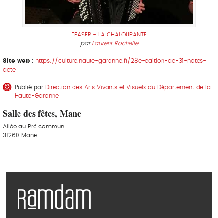
TEASER - LA CHALOUPANTE
par
Laurent Rochelle
Site web :
https://culture.haute-garonne.fr/28e-edition-de-31-notes-
dete
Publié par
Direction des Arts Vivants et Visuels du Département de la
Haute-Garonne
Salle des fêtes, Mane
Allée du Pré commun
31260 Mane