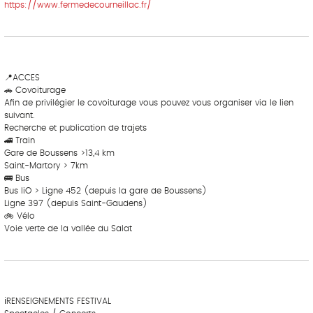
https://www.fermedecourneillac.fr/
‎ ‎ ‎‎ ‎ ‎ ‎ ‎ ‎ ‎‎ ‎ ‎ ‎ ‎ ‎ ‎
‎ ‎ ‎‎ ‎ ‎ ‎ ‎ ‎ ‎‎ ‎ ‎ ‎ ‎ ‎ ‎
📍ACCES
🚗 Covoiturage
Afin de privilégier le covoiturage vous pouvez vous organiser via le lien
suivant.
Recherche et publication de trajets
🚄 Train
Gare de Boussens >13,4 km
Saint-Martory > 7km
🚌 Bus
Bus liO > Ligne 452 (depuis la gare de Boussens)
Ligne 397 (depuis Saint-Gaudens)
🚲 Vélo
Voie verte de la vallée du Salat
‎ ‎ ‎‎ ‎ ‎ ‎ ‎ ‎ ‎‎ ‎ ‎ ‎ ‎ ‎ ‎
‎ ‎ ‎‎ ‎ ‎ ‎ ‎ ‎ ‎‎ ‎ ‎ ‎ ‎ ‎ ‎
ℹRENSEIGNEMENTS FESTIVAL