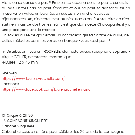
Alors, ça se danse ou pas ? Eh bien, ça dépend de si le public est assis
ou pas. En tout cas, ça peut s’écouter et, oui, ça peut se danser aussi, en
mazurka, en valse, en bourrée, en scottish, en andro, et autres
réjouissances. Ah, d’accord, c’est du néo-trad alors ? A vrai dire, on n’en
sait rien mais ce dont on est sûr, c’est que dans cette Chaloupante, il y a
une place pour tout le monde.
Un sax en guise de gouvernail, un accordéon qui fait office de quille, de
belles mélodies dans les voiles, embarquez-vous, c’est parti !
‎ ‎ ‎‎ ‎ ‎ ‎ ‎ ‎ ‎‎ ‎ ‎ ‎ ‎ ‎ ‎
🔸 Distribution : Laurent ROCHELLE, clarinette basse, saxophone soprano -
Virgile GOLLER, accordéon chromatique
🔸Durée : 2 x 45 min
Site web :
https://www.laurent-rochelle.com/
Facebook :
https://www.facebook.com/laurentrochellemusic
‎ ‎ ‎‎ ‎ ‎ ‎ ‎ ‎ ‎‎ ‎ ‎ ‎ ‎ ‎ ‎
‎ ‎ ‎‎ ‎ ‎ ‎ ‎ ‎ ‎‎ ‎ ‎ ‎ ‎ ‎ ‎
🔆 Cirque à 21h30
LA COMPAGNIE SINGULIÈRE
Cabaret Singulière
Cabaret circassien effréné pour célébrer les 20 ans de la compagnie