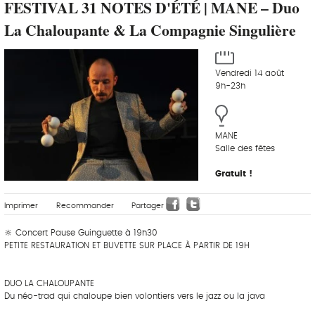
FESTIVAL 31 NOTES D'ÉTÉ | MANE – Duo
La Chaloupante & La Compagnie Singulière
Vendredi 14 août
9h-23h
MANE
Salle des fêtes
Gratuit !
Imprimer
Recommander
Partager
🔆 Concert Pause Guinguette à 19h30
PETITE RESTAURATION ET BUVETTE SUR PLACE À PARTIR DE 19H
‎ ‎ ‎‎ ‎ ‎ ‎ ‎ ‎ ‎‎ ‎ ‎ ‎ ‎ ‎ ‎
DUO LA CHALOUPANTE
Du néo-trad qui chaloupe bien volontiers vers le jazz ou la java
‎ ‎ ‎‎ ‎ ‎ ‎ ‎ ‎ ‎‎ ‎ ‎ ‎ ‎ ‎ ‎