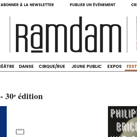
'ABONNER À LA NEWSLETTER
PUBLIER UN ÉVÈNEMENT
CR
'ABONNER À LA NEWSLETTER
PUBLIER UN ÉVÈNEMENT
CR
THÉÂTRE
DANSE
CIRQUE/RUE
JEUNE PUBLIC
HÉÂTRE
DANSE
CIRQUE/RUE
JEUNE PUBLIC
EXPOS
FEST
- 30ᵉ édition