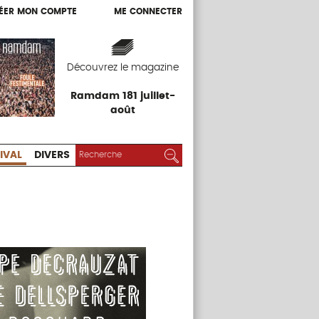
ÉER MON COMPTE
ME CONNECTER
ÉER MON COMPTE
ME CONNECTER
EXPOS
FESTIVAL
DIVERS
Découvrez le magazine
Ramdam 181 juillet-
août
RECHERCHER :
Rechercher
IVAL
DIVERS