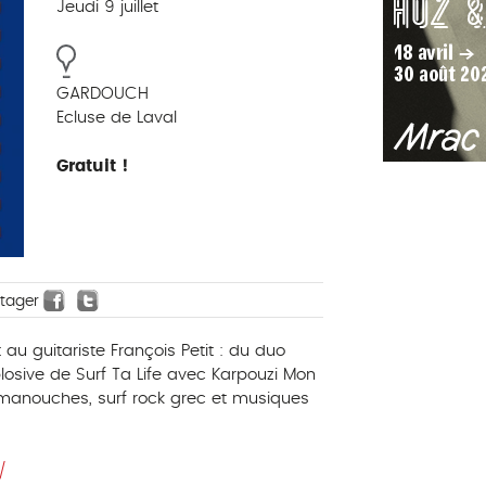
Jeudi 9 juillet
GARDOUCH
Ecluse de Laval
Gratuit !
rtager
u guitariste François Petit : du duo
explosive de Surf Ta Life avec Karpouzi Mon
manouches, surf rock grec et musiques
/