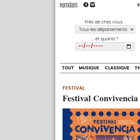
S
S
TOUT
MUSIQUE
CLASSIQUE
Près de chez vous...
... et quand ?
Choisir
TOUT
MUSIQUE
CLASSIQUE
T
FESTIVAL
Festival Convivencia 