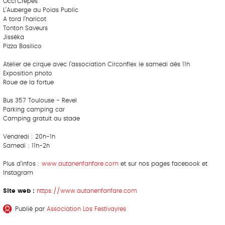
Occi’Crêpes
L’Auberge du Poids Public
A tord l’haricot
Tonton Saveurs
Jisséka
Pizza Basilico
Atelier de cirque avec l’association Circonflex le samedi dés 11h
Exposition photo
Roue de la fortue
Bus 357 Toulouse - Revel
Parking camping car
Camping gratuit au stade
Vendredi : 20h-1h
Samedi : 11h-2h
Plus d’infos :
www.autanenfanfare.com
et sur nos pages facebook et
Instagram
Site web :
https://www.autanenfanfare.com
Publié par
Association Los Festivayres