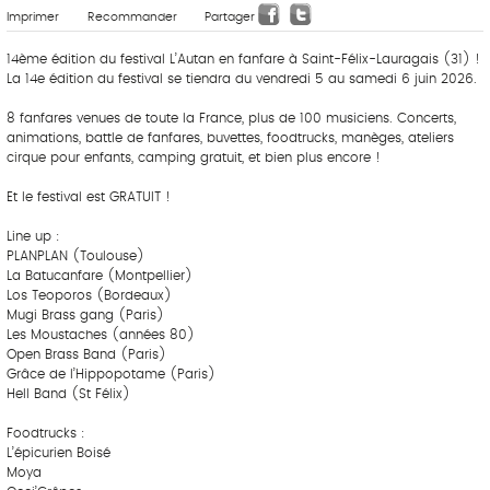
Imprimer
Recommander
Partager
14ème édition du festival L’Autan en fanfare à Saint-Félix-Lauragais (31) !
La 14e édition du festival se tiendra du vendredi 5 au samedi 6 juin 2026.
8 fanfares venues de toute la France, plus de 100 musiciens. Concerts,
animations, battle de fanfares, buvettes, foodtrucks, manèges, ateliers
cirque pour enfants, camping gratuit, et bien plus encore !
Et le festival est GRATUIT !
Line up :
PLANPLAN (Toulouse)
La Batucanfare (Montpellier)
Los Teoporos (Bordeaux)
Mugi Brass gang (Paris)
Les Moustaches (années 80)
Open Brass Band (Paris)
Grâce de l’Hippopotame (Paris)
Hell Band (St Félix)
Foodtrucks :
L’épicurien Boisé
Moya