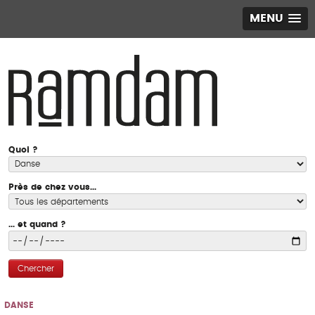
MENU
Quoi ?
Près de chez vous...
... et quand ?
Chercher
DANSE