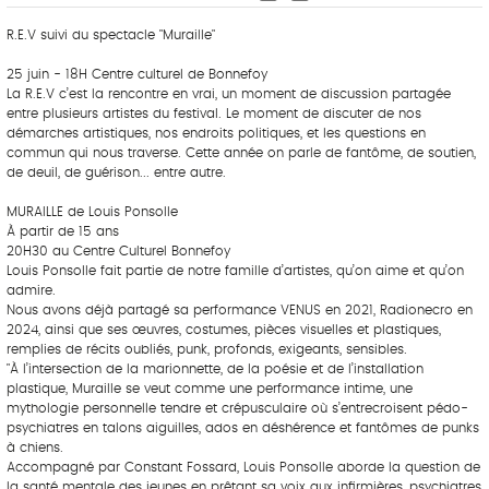
R.E.V suivi du spectacle "Muraille"
25 juin - 18H Centre culturel de Bonnefoy
La R.E.V c’est la rencontre en vrai, un moment de discussion partagée
entre plusieurs artistes du festival. Le moment de discuter de nos
démarches artistiques, nos endroits politiques, et les questions en
commun qui nous traverse. Cette année on parle de fantôme, de soutien,
de deuil, de guérison... entre autre.
MURAILLE de Louis Ponsolle
À partir de 15 ans
20H30 au Centre Culturel Bonnefoy
Louis Ponsolle fait partie de notre famille d’artistes, qu’on aime et qu’on
admire.
Nous avons déjà partagé sa performance VENUS en 2021, Radionecro en
2024, ainsi que ses œuvres, costumes, pièces visuelles et plastiques,
remplies de récits oubliés, punk, profonds, exigeants, sensibles.
"À l’intersection de la marionnette, de la poésie et de l’installation
plastique, Muraille se veut comme une performance intime, une
mythologie personnelle tendre et crépusculaire où s’entrecroisent pédo-
psychiatres en talons aiguilles, ados en déshérence et fantômes de punks
à chiens.
Accompagné par Constant Fossard, Louis Ponsolle aborde la question de
la santé mentale des jeunes en prêtant sa voix aux infirmières, psychiatres