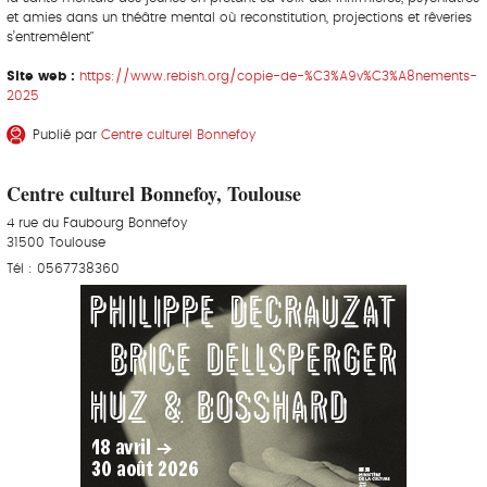
et amies dans un théâtre mental où reconstitution, projections et rêveries
s’entremêlent"
Site web :
https://www.rebish.org/copie-de-%C3%A9v%C3%A8nements-
2025
Publié par
Centre culturel Bonnefoy
Centre culturel Bonnefoy, Toulouse
4 rue du Faubourg Bonnefoy
31500 Toulouse
Tél : 0567738360