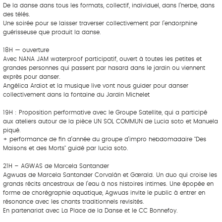
De la danse dans tous les formats, collectif, individuel, dans l’herbe, dans
des télés.
Une soirée pour se laisser traverser collectivement par l’endorphine
guérisseuse que produit la danse.
18H — ouverture
Avec NANA JAM waterproof participatif, ouvert à toutes les petites et
grandes personnes qui passent par hasard dans le jardin ou viennent
exprès pour danser.
Angélica Ardiot et la musique live vont nous guider pour danser
collectivement dans la fontaine du Jardin Michelet
19H : Proposition performative avec le Groupe Satellite, qui a participé
aux ateliers autour de la pièce UN SOL COMMUN de Lucia soto et Manuela
piqué.
+ performance de fin d’année du groupe d’impro hebdomadaire "Des
Maisons et des Morts" guidé par lucia soto.
21H – AGWAS de Marcela Santander
Agwuas de Marcela Santander Corvalán et Gærald. Un duo qui croise les
grands récits ancestraux de l’eau à nos histoires intimes. Une épopée en
forme de chorégraphie aquatique, Agwuas invite le public à entrer en
résonance avec les chants traditionnels revisités.
En partenariat avec La Place de la Danse et le CC Bonnefoy.