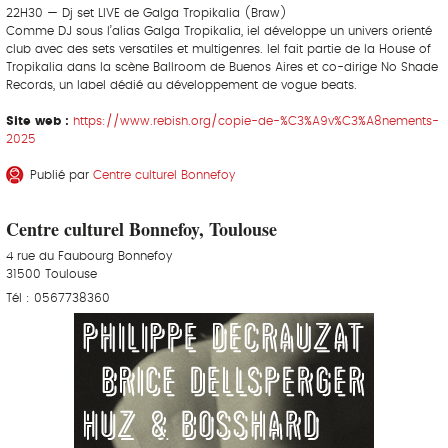
22H30 — Dj set LIVE de Galga Tropikalia (Braw)
Comme DJ sous l’alias Galga Tropikalia, iel développe un univers orienté
club avec des sets versatiles et multigenres. Iel fait partie de la House of
Tropikalia dans la scène Ballroom de Buenos Aires et co-dirige No Shade
Records, un label dédié au développement de vogue beats.
Site web :
https://www.rebish.org/copie-de-%C3%A9v%C3%A8nements-
2025
Publié par
Centre culturel Bonnefoy
Centre culturel Bonnefoy, Toulouse
4 rue du Faubourg Bonnefoy
31500 Toulouse
Tél : 0567738360