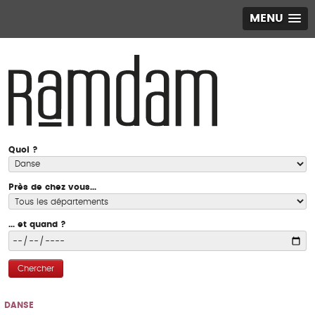
MENU
Quoi ?
Près de chez vous...
... et quand ?
Chercher
DANSE