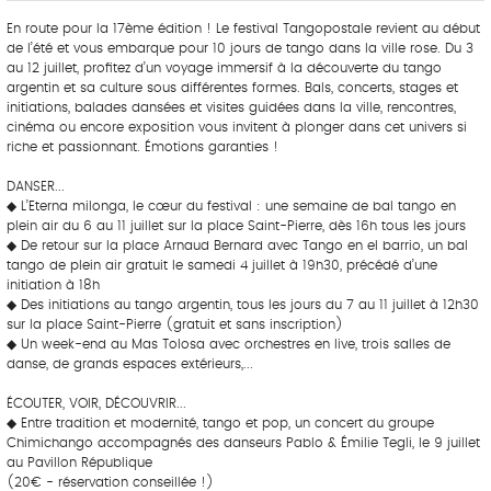
En route pour la 17ème édition ! Le festival Tangopostale revient au début
de l’été et vous embarque pour 10 jours de tango dans la ville rose. Du 3
au 12 juillet, profitez d’un voyage immersif à la découverte du tango
argentin et sa culture sous différentes formes. Bals, concerts, stages et
initiations, balades dansées et visites guidées dans la ville, rencontres,
cinéma ou encore exposition vous invitent à plonger dans cet univers si
riche et passionnant. Émotions garanties !
DANSER...
◆ L’Eterna milonga, le cœur du festival : une semaine de bal tango en
plein air du 6 au 11 juillet sur la place Saint-Pierre, dès 16h tous les jours
◆ De retour sur la place Arnaud Bernard avec Tango en el barrio, un bal
tango de plein air gratuit le samedi 4 juillet à 19h30, précédé d’une
initiation à 18h
◆ Des initiations au tango argentin, tous les jours du 7 au 11 juillet à 12h30
sur la place Saint-Pierre (gratuit et sans inscription)
◆ Un week-end au Mas Tolosa avec orchestres en live, trois salles de
danse, de grands espaces extérieurs,...
ÉCOUTER, VOIR, DÉCOUVRIR...
◆ Entre tradition et modernité, tango et pop, un concert du groupe
Chimichango accompagnés des danseurs Pablo & Émilie Tegli, le 9 juillet
au Pavillon République
(20€ - réservation conseillée !)