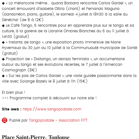
◆ « La mélancolie même... quand Barbara rencontre Carlos Gardel », un
concert émouvant d’Isabelle Ottria (chant) et Fernando Maguna
(bandonéon, piano, guitare), le samedi 4 juillet à 18h30 à la salle du
Sénéchal (de 8 à 12€)
◆ Le Café Tango, 6 rencontres pour en apprendre plus sur le tango et sa
culture, à la galerie de la Librairie Ombres Blanches du 6 au 11 juillet à
14h30 (gratuit)
◆ « Instants de tango », une exposition photo immersive de Marie
Hyvernaud du 30 juin au 10 juillet à la Communuauté municipale de Santé
(gratuit)
◆ Projection de « Disitango, un abrazo feminista », un documentaire
autour du tango et ses évolutions récentes, le 7 juillet à l’American
Cosmograph (8€)
◆ « Sur les pas de Carlos Gardel », une visite guidée passionnante dans la
ville avec Solange Bazely le 8 juillet à 11h (15€)
Et bien plus !
>>> Programme complet à découvrir sur notre site !
Site web :
https://www.tangopostale.com
Publié par
Tangopostale - Association FITT
Place Saint-Pierre, Toulouse