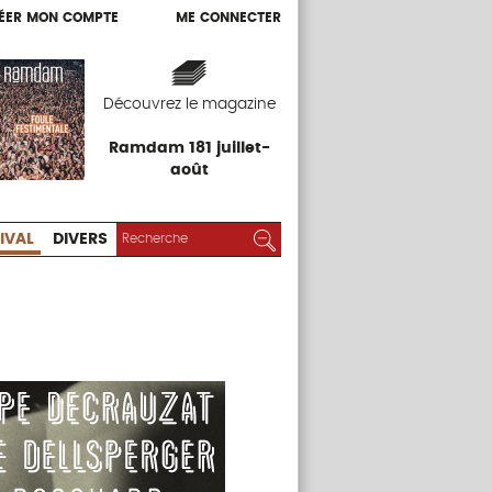
ÉER MON COMPTE
ME CONNECTER
ÉER MON COMPTE
ME CONNECTER
EXPOS
FESTIVAL
DIVERS
Découvrez le magazine
Ramdam 181 juillet-
août
RECHERCHER :
Rechercher
IVAL
DIVERS