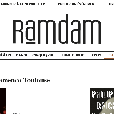
'ABONNER À LA NEWSLETTER
PUBLIER UN ÉVÈNEMENT
CR
'ABONNER À LA NEWSLETTER
PUBLIER UN ÉVÈNEMENT
CR
THÉÂTRE
DANSE
CIRQUE/RUE
JEUNE PUBLIC
HÉÂTRE
DANSE
CIRQUE/RUE
JEUNE PUBLIC
EXPOS
FEST
Flamenco Toulouse