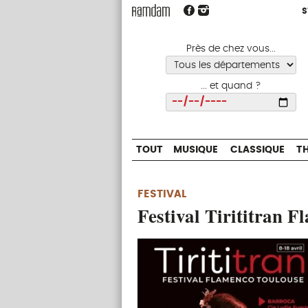
S
S
TOUT
MUSIQUE
CLASSIQUE
Près de chez vous...
... et quand ?
Choisir
TOUT
MUSIQUE
CLASSIQUE
T
FESTIVAL
Festival Tirititran 