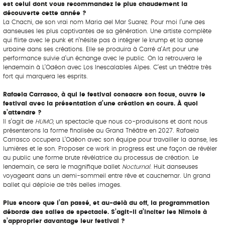
est celui dont vous recommandez le plus chaudement la
découverte cette année ?
La Chachi, de son vrai nom Maria del Mar Suarez. Pour moi l’une des
danseuses les plus captivantes de sa génération. Une artiste complète
qui flirte avec le punk et n’hésite pas à intégrer le krump et la danse
urbaine dans ses créations. Elle se produira à Carré d’Art pour une
performance suivie d’un échange avec le public. On la retrouvera le
lendemain à L’Odéon avec Los Inescalables Alpes. C’est un théâtre très
fort qui marquera les esprits.
Rafaela Carrasco, à qui le festival consacre son focus, ouvre le
festival avec la présentation d’une création en cours. À quoi
s’attendre ?
Il s’agit de
HUMO
, un spectacle que nous co-produisons et dont nous
présenterons la forme finalisée au Grand Théâtre en 2027. Rafaela
Carrasco occupera L’Odéon avec son équipe pour travailler la danse, les
lumières et le son. Proposer ce work in progress est une façon de révéler
au public une forme brute révélatrice du processus de création. Le
lendemain, ce sera le magnifique ballet
Nocturnal
. Huit danseuses
voyageant dans un demi-sommeil entre rêve et cauchemar. Un grand
ballet qui déploie de très belles images.
Plus encore que l’an passé, et au-delà du off, la programmation
déborde des salles de spectacle. S’agit-il d’inciter les Nîmois à
s’approprier davantage leur festival ?