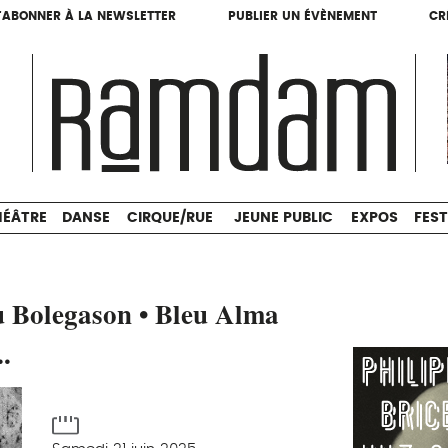
'ABONNER À LA NEWSLETTER
PUBLIER UN ÉVÈNEMENT
CR
'ABONNER À LA NEWSLETTER
PUBLIER UN ÉVÈNEMENT
CR
THÉÂTRE
DANSE
CIRQUE/RUE
JEUNE PUBLIC
HÉÂTRE
DANSE
CIRQUE/RUE
JEUNE PUBLIC
EXPOS
FEST
u Bolegason • Bleu Alma
.