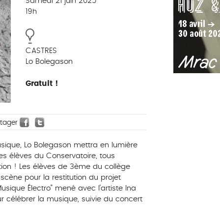
Samedi 21 juin 2025
19h
CASTRES
Lo Bolegason
Gratuit !
rtager
usique, Lo Bolegason mettra en lumière
es élèves du Conservatoire, tous
tion ! Les élèves de 3ème du collège
cène pour la restitution du projet
Musique Électro” mené avec l’artiste Ina
célébrer la musique, suivie du concert