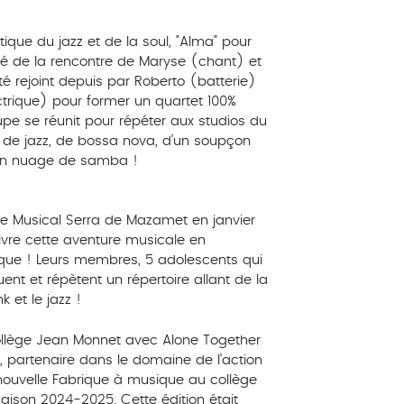
stique du jazz et de la soul, "Alma" pour
né de la rencontre de Maryse (chant) et
té rejoint depuis par Roberto (batterie)
trique) pour former un quartet 100%
pe se réunit pour répéter aux studios du
 de jazz, de bossa nova, d’un soupçon
d’un nuage de samba !
re Musical Serra de Mazamet en janvier
uivre cette aventure musicale en
que ! Leurs membres, 5 adolescents qui
ent et répètent un répertoire allant de la
 et le jazz !
ollège Jean Monnet avec Alone Together
, partenaire dans le domaine de l’action
 nouvelle Fabrique à musique au collège
ison 2024-2025. Cette édition était