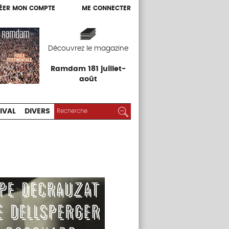
ÉER MON COMPTE
ME CONNECTER
ÉER MON COMPTE
ME CONNECTER
EXPOS
FESTIVAL
DIVERS
Découvrez le magazine
Ramdam 181 juillet-
août
RECHERCHER :
Rechercher
IVAL
DIVERS