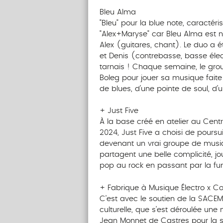
Bleu Alma
"Bleu" pour la blue note, caractéri
"Alex+Maryse" car Bleu Alma est 
Alex (guitares, chant). Le duo a é
et Denis (contrebasse, basse élec
tarnais ! Chaque semaine, le grou
Boleg pour jouer sa musique faite
de blues, d’une pointe de soul, 
+ Just Five
À la base créé en atelier au Cent
2024, Just Five a choisi de pours
devenant un vrai groupe de musi
partagent une belle complicité, jou
pop au rock en passant par la funk
+ Fabrique à Musique Électro x C
C’est avec le soutien de la SACEM
culturelle, que s’est déroulée une
Jean Monnet de Castres pour la sa