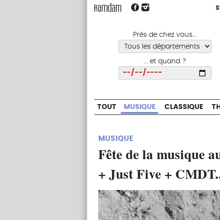
S
S
TOUT
MUSIQUE
CLASSIQUE
Près de chez vous...
... et quand ?
Choisir
TOUT
MUSIQUE
CLASSIQUE
T
MUSIQUE
Fête de la musique a
+ Just Five + CMDT..