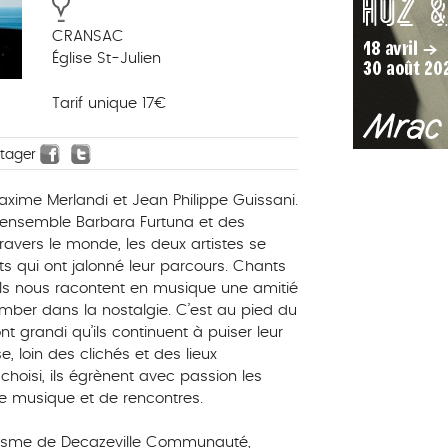
CRANSAC
Église St-Julien
Tarif unique 17€
rtager
xime Merlandi et Jean Philippe Guissani.
’ensemble Barbara Furtuna et des
avers le monde, les deux artistes se
ts qui ont jalonné leur parcours. Chants
, ils nous racontent en musique une amitié
mber dans la nostalgie. C’est au pied du
t grandi qu’ils continuent à puiser leur
e, loin des clichés et des lieux
hoisi, ils égrènent avec passion les
e musique et de rencontres.
lisme de Decazeville Communauté,