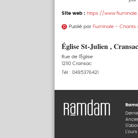
Site web :
https://www.fiuminale
Publié par
Fiuminale - Chants 
Église St-Julien , Cransa
Rue de l'Église
12110 Cransac
Tél : 0495376421
Ramd
Derni
Ancie
S’abo
L’our