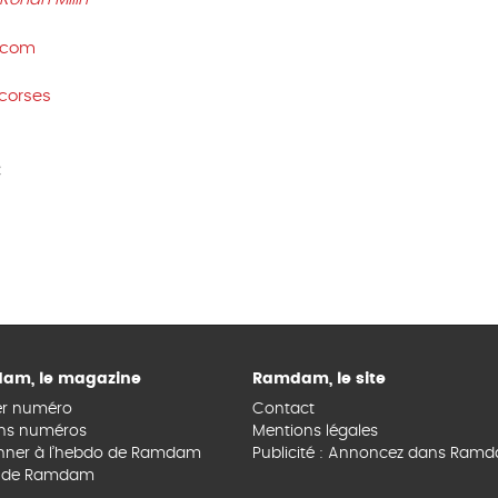
.com
corses
c
am, le magazine
Ramdam, le site
er numéro
Contact
ns numéros
Mentions légales
nner à l’hebdo de Ramdam
Publicité : Annoncez dans Ram
s de Ramdam