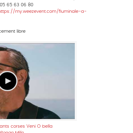
, 05 65 63 06 80
https://my.weezevent.com/fiuminale-a-
cement libre
ants corses Veni O bella
Ronan Milin