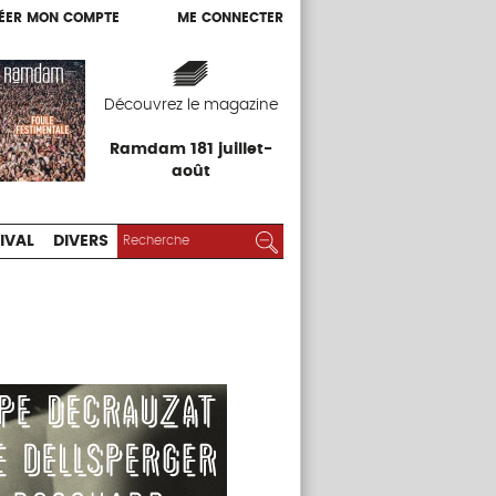
ÉER MON COMPTE
ME CONNECTER
ÉER MON COMPTE
ME CONNECTER
EXPOS
FESTIVAL
DIVERS
Découvrez le magazine
Ramdam 181 juillet-
août
RECHERCHER :
Rechercher
IVAL
DIVERS