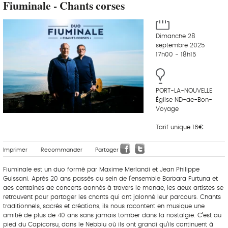
Fiuminale - Chants corses
Dimanche 28
septembre 2025
17h00 - 18h15
PORT-LA-NOUVELLE
Église ND-de-Bon-
Voyage
Tarif unique 16€
Imprimer
Recommander
Partager
Fiuminale est un duo formé par Maxime Merlandi et Jean Philippe
Guissani. Après 20 ans passés au sein de l’ensemble Barbara Furtuna et
des centaines de concerts donnés à travers le monde, les deux artistes se
retrouvent pour partager les chants qui ont jalonné leur parcours. Chants
traditionnels, sacrés et créations, ils nous racontent en musique une
amitié de plus de 40 ans sans jamais tomber dans la nostalgie. C’est au
pied du Capicorsu, dans le Nebbiu où ils ont grandi qu’ils continuent à