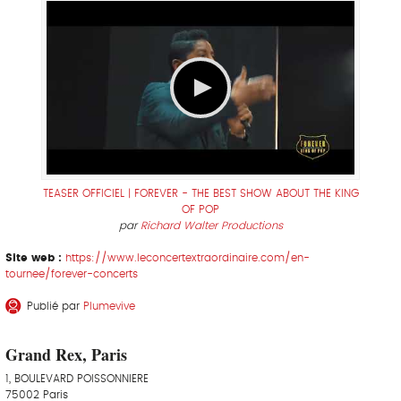
TEASER OFFICIEL | FOREVER - THE BEST SHOW ABOUT THE KING
OF POP
par
Richard Walter Productions
Site web :
https://www.leconcertextraordinaire.com/en-
tournee/forever-concerts
Publié par
Plumevive
Grand Rex, Paris
1, BOULEVARD POISSONNIERE
75002 Paris