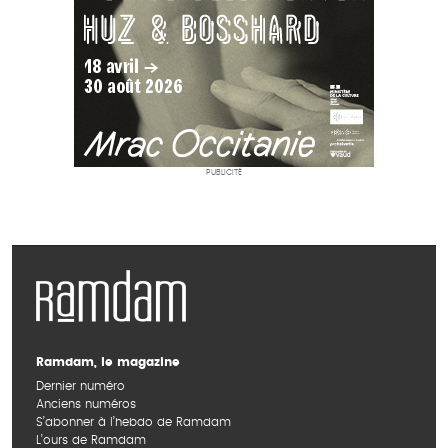
PUBLICITÉ
Ramdam, le magazine
Dernier numéro
Anciens numéros
S’abonner à l’hebdo de Ramdam
L’ours de Ramdam