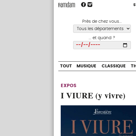
S
S
TOUT
MUSIQUE
CLASSIQUE
Près de chez vous...
... et quand ?
Choisir
TOUT
MUSIQUE
CLASSIQUE
T
EXPOS
I VIURE (y vivre)