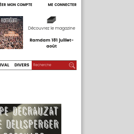
ÉER MON COMPTE
ME CONNECTER
ÉER MON COMPTE
ME CONNECTER
EXPOS
FESTIVAL
DIVERS
Découvrez le magazine
Ramdam 181 juillet-
août
RECHERCHER :
Rechercher
IVAL
DIVERS