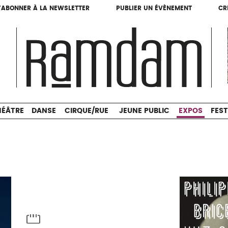
'ABONNER À LA NEWSLETTER
PUBLIER UN ÉVÈNEMENT
CR
'ABONNER À LA NEWSLETTER
PUBLIER UN ÉVÈNEMENT
CR
THÉÂTRE
DANSE
CIRQUE/RUE
JEUNE PUBLIC
HÉÂTRE
DANSE
CIRQUE/RUE
JEUNE PUBLIC
EXPOS
FEST