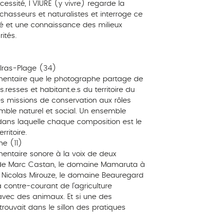
essité, I VIURE (y vivre) regarde la
chasseurs et naturalistes et interroge ce
té et une connaissance des milieux
ités.
alras-Plage (34)
mentaire que le photographe partage de
resses et habitant.e.s du territoire du
des missions de conservation aux rôles
ble naturel et social. Un ensemble
dans laquelle chaque composition est le
ritoire.
ne (11)
ntaire sonore à la voix de deux
i de Marc Castan, le domaine Mamaruta à
et Nicolas Mirouze, le domaine Beauregard
à contre-courant de l’agriculture
il avec des animaux. Et si une des
trouvait dans le sillon des pratiques