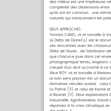
des milieux est une impérieuse néc
complexité des dissensions entre 
qu’ils ont en commun : une intimi
naturels qui transcendent les polar
DEUX APPROCHES
Yannick CANO, vit et travaille à V
Le Delta de Diane(s) est le docu
ses rencontres avec les chasse.urs.
Delta de l’Aude ; de l’attribution 
que chacun.e joue dans cet ensem
photographique tendu, exigeant, 
creuset d’un récit accroché à ce ter
Alice ROY, vit et travaille à Narbon
Le bon sens paysan est un docume
domaines viticoles audois : celu
La Palme (11) et celui de Karine 
à Bizanet (11). Deux exploitations 
industrielle. Agroforesterie, trava
réponses à la crise climatique se 