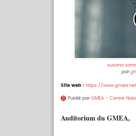
susana santos
par
gn
Site web :
https://www.gmea.ne
Publié par
GMEA - Centre Natio
Auditorium du GMEA,