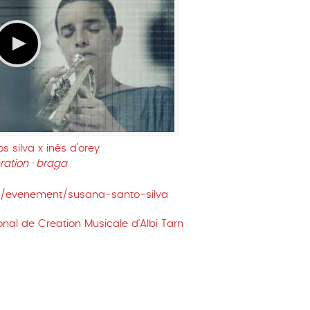
 silva x inês d’orey
ration · braga
t/evenement/susana-santo-silva
nal de Creation Musicale d’Albi Tarn