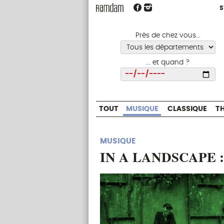
S
S
TOUT
MUSIQUE
CLASSIQUE
Près de chez vous...
... et quand ?
Choisir
TOUT
MUSIQUE
CLASSIQUE
T
MUSIQUE
IN A LANDSCAPE : S