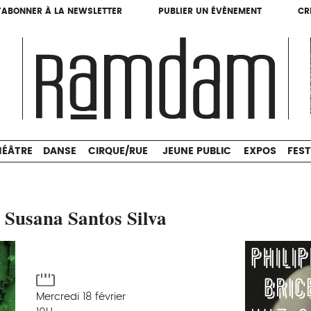
'ABONNER À LA NEWSLETTER
PUBLIER UN ÉVÈNEMENT
CR
'ABONNER À LA NEWSLETTER
PUBLIER UN ÉVÈNEMENT
CR
THÉÂTRE
DANSE
CIRQUE/RUE
JEUNE PUBLIC
HÉÂTRE
DANSE
CIRQUE/RUE
JEUNE PUBLIC
EXPOS
FEST
usana Santos Silva
Mercredi 18 février