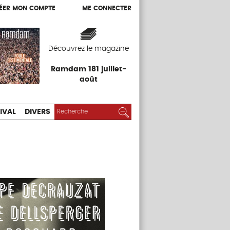
ÉER MON COMPTE
ME CONNECTER
ÉER MON COMPTE
ME CONNECTER
EXPOS
FESTIVAL
DIVERS
Découvrez le magazine
Ramdam 181 juillet-
août
RECHERCHER :
Rechercher
IVAL
DIVERS