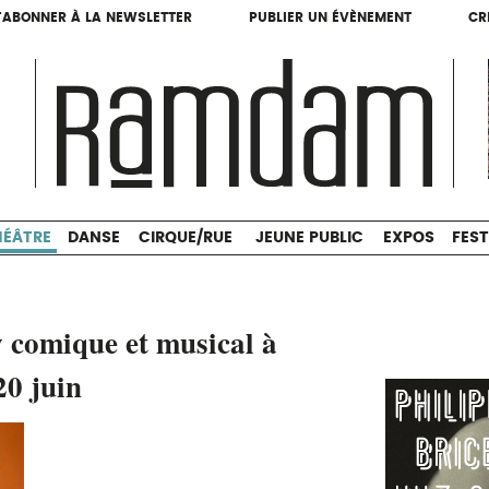
'ABONNER À LA NEWSLETTER
PUBLIER UN ÉVÈNEMENT
CR
'ABONNER À LA NEWSLETTER
PUBLIER UN ÉVÈNEMENT
CR
THÉÂTRE
DANSE
CIRQUE/RUE
JEUNE PUBLIC
HÉÂTRE
DANSE
CIRQUE/RUE
JEUNE PUBLIC
EXPOS
FEST
 comique et musical à
20 juin