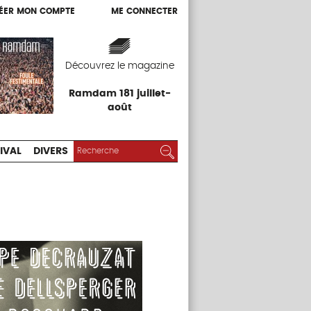
ÉER MON COMPTE
ME CONNECTER
ÉER MON COMPTE
ME CONNECTER
EXPOS
FESTIVAL
DIVERS
Découvrez le magazine
Ramdam 181 juillet-
août
RECHERCHER :
Rechercher
IVAL
DIVERS