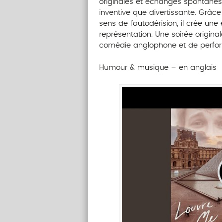
originales et échanges spontanés
inventive que divertissante. Grâc
sens de l’autodérision, il crée u
représentation. Une soirée origin
comédie anglophone et de perfo
Humour & musique – en anglais