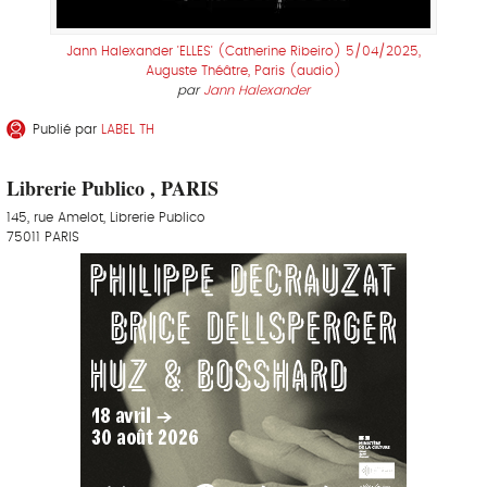
Jann Halexander 'ELLES' (Catherine Ribeiro) 5/04/2025,
Auguste Théâtre, Paris (audio)
par
Jann Halexander
Publié par
LABEL TH
Librerie Publico , PARIS
145, rue Amelot, Librerie Publico
75011 PARIS