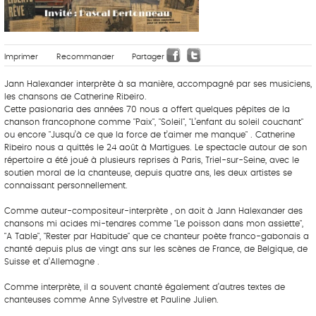
Imprimer
Recommander
Partager
Jann Halexander interprète à sa manière, accompagné par ses musiciens,
les chansons de Catherine Ribeiro.
Cette pasionaria des années 70 nous a offert quelques pépites de la
chanson francophone comme "Paix", "Soleil", "L’enfant du soleil couchant"
ou encore "Jusqu’à ce que la force de t’aimer me manque" . Catherine
Ribeiro nous a quittés le 24 août à Martigues. Le spectacle autour de son
répertoire a été joué à plusieurs reprises à Paris, Triel-sur-Seine, avec le
soutien moral de la chanteuse, depuis quatre ans, les deux artistes se
connaissant personnellement.
Comme auteur-compositeur-interprète , on doit à Jann Halexander des
chansons mi acides mi-tendres comme "Le poisson dans mon assiette",
"A Table", "Rester par Habitude" que ce chanteur poète franco-gabonais a
chanté depuis plus de vingt ans sur les scènes de France, de Belgique, de
Suisse et d’Allemagne .
Comme interprète, il a souvent chanté également d’autres textes de
chanteuses comme Anne Sylvestre et Pauline Julien.